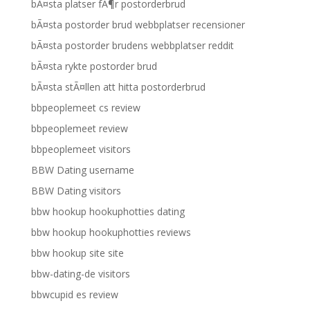
bÃ¤sta platser fÃ¶r postorderbrud
bÃ¤sta postorder brud webbplatser recensioner
bÃ¤sta postorder brudens webbplatser reddit
bÃ¤sta rykte postorder brud
bÃ¤sta stÃ¤llen att hitta postorderbrud
bbpeoplemeet cs review
bbpeoplemeet review
bbpeoplemeet visitors
BBW Dating username
BBW Dating visitors
bbw hookup hookuphotties dating
bbw hookup hookuphotties reviews
bbw hookup site site
bbw-dating-de visitors
bbwcupid es review