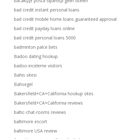
bacaklД± posta sipariЕџi gelin siteleri
bad credit instant personal loans
bad credit mobile home loans guaranteed approval
bad credit payday loans online
bad credit personal loans 5000
badminton palce bets
Badoo dating hookup
badoo-inceleme visitors
Bahis sitesi
Bahsegel
Bakersfield+CA+California hookup sites
Bakersfield+CA+California reviews
baltic-chat-rooms reviews
baltimore escort
baltimore USA review