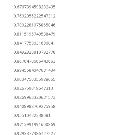
0.6767394598282435
0.7692056222547312
0.7802281075865846
0.8115195749538479
0.841775963163604
0.8492820810792778
0.8676470666443663
0.8945684047631434
0.9034750355988665
0.926759018647313
0.9269963320631573
0.9408988709275958
0.95510422338081
0.9713991991600869
0.9793377386427227