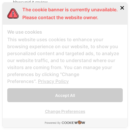
bbwcupid it review
The cookie banner is currently unavailable.
BBWCupid visitors
Please contact the website owner.
bbwcupid-inceleme visitors
BBWDateFinder review
We use cookies
Bbwdatefinder siti per incontri
This website uses cookies to enhance your
BBWDateFinder visitors
browsing experience on our website, to show you
personalized content and targeted ads, to analyze
BBWDesire visitors
our website traffic, and to understand where our
bbwdesire-inceleme visitors
visitors are coming from. You can manage your
BDSM review
preferences by clicking "Change
bdsm-com-inceleme visitors
Preferences".
Privacy Policy
Bdsmdate find datings hookup
Accept All
be2 review
be2_NL review
Change Preferences
beach volley palce bets
beach volley place bet