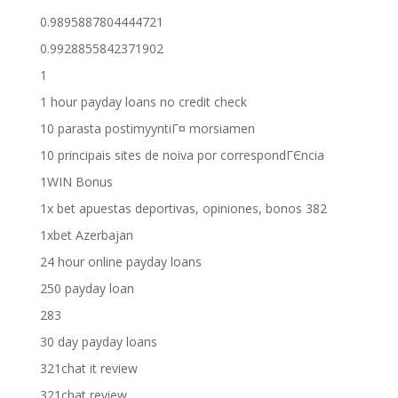
0.9895887804444721
0.9928855842371902
1
1 hour payday loans no credit check
10 parasta postimyyntiГ¤ morsiamen
10 principais sites de noiva por correspondГЄncia
1WIN Bonus
1x bet apuestas deportivas, opiniones, bonos 382
1xbet Azerbajan
24 hour online payday loans
250 payday loan
283
30 day payday loans
321chat it review
321chat review