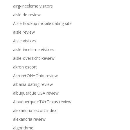
airg-inceleme visitors
aisle de review
Aisle hookup mobile dating site
aisle review
Aisle visitors
aisle-inceleme visitors
aisle-overzicht Review
akron escort
Akron+OH+Ohio review
albania-dating review
albuquerque USA review
Albuquerque+TX+Texas review
alexandria escort index
alexandria review
algorithme