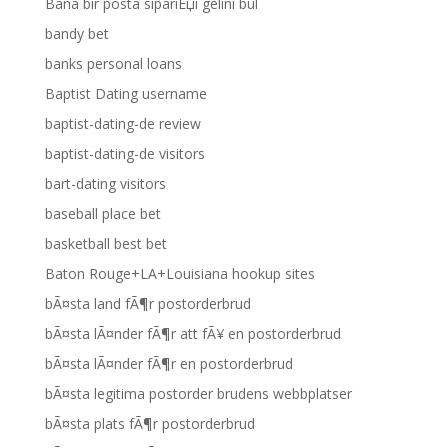
Bana bir posta sipariЕџi gelini bul
bandy bet
banks personal loans
Baptist Dating username
baptist-dating-de review
baptist-dating-de visitors
bart-dating visitors
baseball place bet
basketball best bet
Baton Rouge+LA+Louisiana hookup sites
bÃ¤sta land fÃ¶r postorderbrud
bÃ¤sta lÃ¤nder fÃ¶r att fÃ¥ en postorderbrud
bÃ¤sta lÃ¤nder fÃ¶r en postorderbrud
bÃ¤sta legitima postorder brudens webbplatser
bÃ¤sta plats fÃ¶r postorderbrud