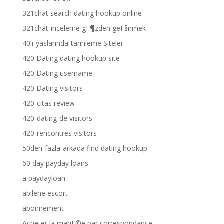
321chat search dating hookup online
321chat-inceleme gГ¶zden geГ§irmek
40li-yaslarinda-tarihleme Siteler
420 Dating dating hookup site
420 Dating username
420 Dating visitors
420-citas review
420-dating-de visitors
420-rencontres visitors
50den-fazla-arkada find dating hookup
60 day payday loans
a paydayloan
abilene escort
abonnement
Acheter la mariГ©e par correspondance