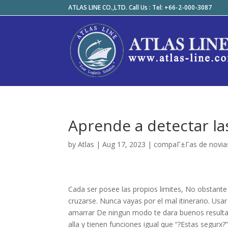
ATLAS LINE CO.,LTD. Call Us : Tel: +66-2-000-3087
Aprende a detectar las
by
Atlas
|
Aug 17, 2023
|
compaГ±Г­as de novias
Cada ser posee las propios limites, No obstant
cruzarse. Nunca vayas por el mal itinerario. Usa
amarrar De ningun modo te dara buenos resultad
alla y tienen funciones igual que “?Estas segurx