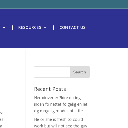
S
RESOURCES
CONTACT US
Recent Posts
Herudover er ?ldre dating
inden fo nettet folgelig en let
og magelig modus at stille
ra
as
He or she is fresh to could
ar
work but will not see the guy