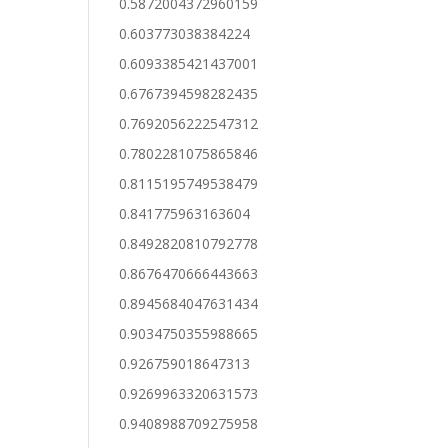
0.5872004372960159
0.603773038384224
0.6093385421437001
0.6767394598282435
0.7692056222547312
0.7802281075865846
0.8115195749538479
0.841775963163604
0.8492820810792778
0.8676470666443663
0.8945684047631434
0.9034750355988665
0.926759018647313
0.9269963320631573
0.9408988709275958