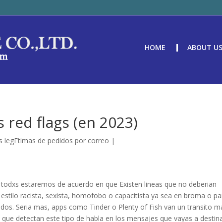
HOME
ABOUT U
 red flags (en 2023)
 legГ­timas de pedidos por correo
|
e todxs estaremos de acuerdo en que Existen lineas que no deberian
r estilo racista, sexista, homofobo o capacitista ya sea en broma o pa
os. Seri­a mas, apps como Tinder o Plenty of Fish van un transito m
?” que detectan este tipo de habla en los mensajes que vayas a destin