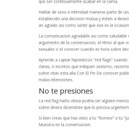
que ser continuamente acabar en la cama.
Hablar de sexo e intimidad maneras parte de una
establecido una decision mutua y esteis a dese
an agrado asi­ como sentir que ese es la ocasion
La comunicacion agradable asi­ como saludable e
argumento de la conversacion, el ritmo al que os 
sexuales o el conocer cuando es hora sobre deci
Aprende a captar hipoteticos “red flags” cuando 
claras, o escritos que indiquen sexismo, racism
sobre citas esta alla Con El Fin De conocer pub
malas intenciones.
No te presiones
La red flag harto obvia podri­a ser alguien menci
sobre dinero diciendote que lo precisa urgentem
Si bien creas que has visto a tu “Romeo” o tu “Ju
Muestra en la conversacion.