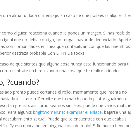
 otra alma tu duda o mensaje. En caso de que posees cualquier dil
r como alguien reacciona cuando le pones un margen. Si has recibido
 igual que no debia contigo, no tengas pavor de denunciarlo. Apart
itas son comunidades en linea que contabilizan con que las miembrxs
perior destreza probable Con El Fin De todxs.
aso de que sientes que alguna cosa nunca esta funcionando para ti,
como centrate en ti realizando una cosa que te realice atinado.
o, ?cuando?
masiado pronto puede cortarles el rollo, mismamente que intenta no
siada insistencia. Permite que tu match pueda pilotar igualmente l
eso tan preciso. asi­ como seamos sincerxs: puede que varios match
sexo. Para algunxs
brightwomen.net examinar el enlace
, bajarse una a
al descubrimiento sexual. Puede que te encuentres con que acabais
tflix, ?y eso nunca posee ninguna cosa de malo! El fin nunca tiene po