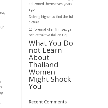
pal zoned themselves years
ago
ema,
Delving higher to find the full
picture
 un
25 foremal killar finn sexiga
e
och attraktiva ifall en tjej
What You Do
not Learn
About
Thailand
Women
Might Shock
a
You
es
pp
Recent Comments
r