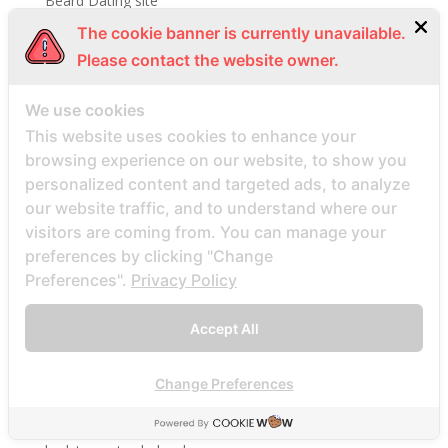
Beard Dating site
Beard Dating visitors
The cookie banner is currently unavailable.
Please contact the website owner.
BeautifulPeople review
BeautifulPeople visitors
We use cookies
beautifulpeople-inceleme yorumlar
This website uses cookies to enhance your
bedste land at finde postordrebrud
browsing experience on our website, to show you
bedste land til postordre brud reddit
personalized content and targeted ads, to analyze
our website traffic, and to understand where our
bedste lande til en postordrebrud
visitors are coming from. You can manage your
bedste mail ordre brude sider anmeldelser
preferences by clicking "Change
bedste mail ordre brudewebsted
Preferences".
Privacy Policy
bedste postordre brud agentur reddit
Accept All
bedste postordre brud nogensinde
bedste postordre brude websteder 2022
Change Preferences
bedste postordre brudefirma
bedste postordre brudeland