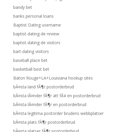
bandy bet
banks personal loans
Baptist Dating username
baptist-dating-de review
baptist-dating-de visitors
bart-dating visitors
baseball place bet
basketball best bet
Baton Rouge+LA+Louisiana hookup sites
bÃ¤sta land fÃ¶r postorderbrud
bÃ¤sta lÃ¤nder fÃ¶r att fÃ¥ en postorderbrud
bÃ¤sta lÃ¤nder fÃ¶r en postorderbrud
bÃ¤sta legitima postorder brudens webbplatser
bÃ¤sta plats fÃ¶r postorderbrud
bÃ¤sta platser fÃ¶r postorderbrud