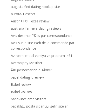
augusta find dating hookup site
aurora-1 escort
Austin+TX+Texas review
australia-farmers-dating reviews
Avis des mariГ©es par correspondance
Avis sur le site Web de la commande par
correspondance
Az rəsmi mobil versiya və proqramı 461
Azerbajany Mostbet
Ã¤r postorder brud sÃ¤ker
babel dating it review
Babel review
Babel visitors
babel-inceleme visitors
bacaklД± posta sipariЕџi gelin siteleri