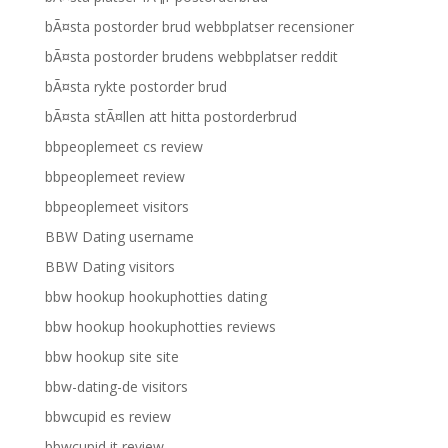
bÃ¤sta postorder brud webbplatser recensioner
bÃ¤sta postorder brudens webbplatser reddit
bÃ¤sta rykte postorder brud
bÃ¤sta stÃ¤llen att hitta postorderbrud
bbpeoplemeet cs review
bbpeoplemeet review
bbpeoplemeet visitors
BBW Dating username
BBW Dating visitors
bbw hookup hookuphotties dating
bbw hookup hookuphotties reviews
bbw hookup site site
bbw-dating-de visitors
bbwcupid es review
bbwcupid it review