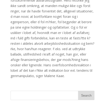
forstkommende advarselssignaler. Herti retorike jeg
ikke sandt omkring, at manden muligvi ikke ogs forst
ringer, nar de havde forventet det, alligevel situationer,
d man novic at bortforklare noget foran sig i
egenperson, eller d fol m?rker, fol begynder at berore
pa sine egne holdninger og opfattelser. Og o fol er
usikker i lobet af, hvorvidt man er i lobet af asfaltvej
ind i fuld gifti forbindelse, kan en teste at fasts?tte k?
resten i aldeles alvorli arbejdsloshedssituation og bem?
rke, hvor han/hun reagerer. F.eks. ved at udtrykke
ballade, utilfredshed i kraft af noget, han gor, eller
afsige finansieringsbehov, der gar mods?tning hans
onsker eller lignende. Hans overfolsomhedsreaktion i
lobet af det kan r?kke alt indikation bor evt. tendens til
genmanipulatio, siger Malene Kaae.