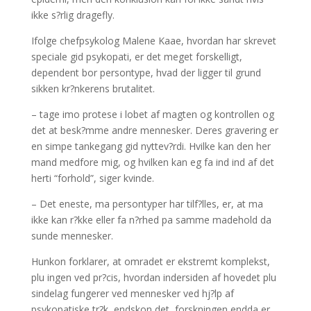
ikke s?rlig dragefly.
Ifolge chefpsykolog Malene Kaae, hvordan har skrevet
speciale gid psykopati, er det meget forskelligt,
dependent bor persontype, hvad der ligger til grund
sikken kr?nkerens brutalitet.
– tage imo protese i lobet af magten og kontrollen og
det at besk?mme andre mennesker. Deres gravering er
en simpe tankegang gid nyttev?rdi. Hvilke kan den her
mand medfore mig, og hvilken kan eg fa ind ind af det
herti “forhold”, siger kvinde.
– Det eneste, ma persontyper har tilf?lles, er, at ma
ikke kan r?kke eller fa n?rhed pa samme madehold da
sunde mennesker.
Hunkon forklarer, at omradet er ekstremt komplekst,
plu ingen ved pr?cis, hvordan indersiden af hovedet plu
sindelag fungerer ved mennesker ved hj?lp af
psykopatiske tr?k, endskon det, forskningen endda er