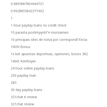
0.9895887804444721
0.9928855842371902
1
1 hour payday loans no credit check
10 parasta postimyyntiГ¤ morsiamen
10 principais sites de noiva por correspondГЄncia
1WIN Bonus
1x bet apuestas deportivas, opiniones, bonos 382
1xbet Azerbajan
24 hour online payday loans
250 payday loan
283
30 day payday loans
321chat it review
321chat review