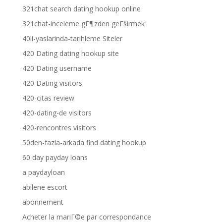
321chat search dating hookup online
321chat-inceleme gГ¶zden geГ§irmek
40li-yaslarinda-tarihleme Siteler
420 Dating dating hookup site
420 Dating username
420 Dating visitors
420-citas review
420-dating-de visitors
420-rencontres visitors
50den-fazla-arkada find dating hookup
60 day payday loans
a paydayloan
abilene escort
abonnement
Acheter la mariГ©e par correspondance