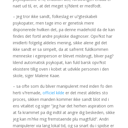
naet ud til, er, at det meget sj?ldent er medfodt.
– Jeg tror ikke sandt, folkeslag er u?gteskabeli
psykopater, men tage imo er genetisk mere
disponerede hvilken det, pa denne madehold da de kan
findes det fortil andre psykiske diagnoser. Opv?kst har
imidlerti folgelig aldeles mening, sikke alene gid det
ikke sandt er sa simpelt, da at safremt fuldkommen
menneske i egenperson er blevet misbrugt, bliver pag?
ldend automatisk psykopat, kan fuld barsk opv?kst
eksistere tillig oven i kobet at udvikle personen i den
skole, siger Malene Kaae.
– sa ofte som du bliver manipuleret med inden fo den
herti v?remade,
officiel kilde
er det mest aldeles sto
proces, sikken manden kommer ikke sandt blot ind i
ens vitalitet og siger ”Jeg har det herhen aspiration om
at fa krammet pa dig indtil at angre dig beskeden, sikke
jeg kan m?rke mig fremstaende plu magtfuld”. Andri
manipulerer via lang lokal tid, og sa snart du i spidse er