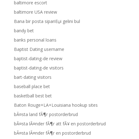
baltimore escort
baltimore USA review
Bana bir posta sipariЕџi gelini bul
bandy bet
banks personal loans
Baptist Dating username
baptist-dating-de review
baptist-dating-de visitors
bart-dating visitors
baseball place bet
basketball best bet
Baton Rouge+LA+Louisiana hookup sites
bÃ¤sta land fÃ¶r postorderbrud
bÃ¤sta lÃ¤nder fÃ¶r att fÃ¥ en postorderbrud
bÃ¤sta lÃ¤nder fÃ¶r en postorderbrud