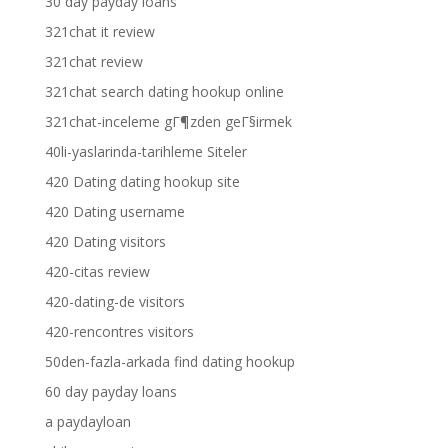
30 day payday loans
321chat it review
321chat review
321chat search dating hookup online
321chat-inceleme gГ¶zden geГ§irmek
40li-yaslarinda-tarihleme Siteler
420 Dating dating hookup site
420 Dating username
420 Dating visitors
420-citas review
420-dating-de visitors
420-rencontres visitors
50den-fazla-arkada find dating hookup
60 day payday loans
a paydayloan