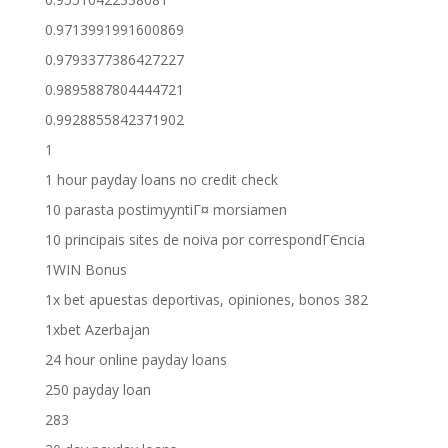
0.9713991991600869
0.9793377386427227
0.9895887804444721
0.9928855842371902
1
1 hour payday loans no credit check
10 parasta postimyyntiГ¤ morsiamen
10 principais sites de noiva por correspondГЄncia
1WIN Bonus
1x bet apuestas deportivas, opiniones, bonos 382
1xbet Azerbajan
24 hour online payday loans
250 payday loan
283