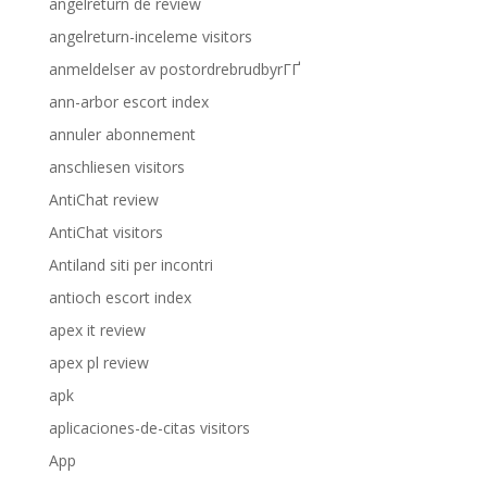
angelreturn de review
angelreturn-inceleme visitors
anmeldelser av postordrebrudbyrГҐ
ann-arbor escort index
annuler abonnement
anschliesen visitors
AntiChat review
AntiChat visitors
Antiland siti per incontri
antioch escort index
apex it review
apex pl review
apk
aplicaciones-de-citas visitors
App