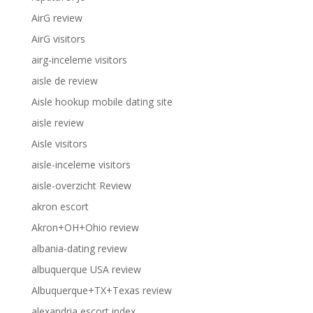
AirG review
AirG visitors
airg-inceleme visitors
aisle de review
Aisle hookup mobile dating site
aisle review
Aisle visitors
aisle-inceleme visitors
aisle-overzicht Review
akron escort
Akron+OH+Ohio review
albania-dating review
albuquerque USA review
Albuquerque+TX+Texas review
alexandria escort index