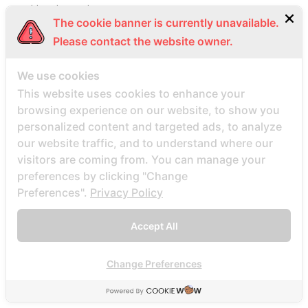
bbw-dating-de visitors
The cookie banner is currently unavailable.
bbwcupid es review
Please contact the website owner.
bbwcupid it review
BBWCupid visitors
We use cookies
bbwcupid-inceleme visitors
This website uses cookies to enhance your
browsing experience on our website, to show you
BBWDateFinder review
personalized content and targeted ads, to analyze
Bbwdatefinder siti per incontri
our website traffic, and to understand where our
BBWDateFinder visitors
visitors are coming from. You can manage your
BBWDesire visitors
preferences by clicking "Change
Preferences".
Privacy Policy
bbwdesire-inceleme visitors
BDSM review
Accept All
bdsm-com-inceleme visitors
Bdsmdate find datings hookup
Change Preferences
be2 review
be2_NL review