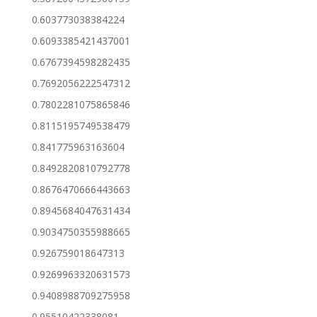
0.603773038384224
0.6093385421437001
0.6767394598282435
0.7692056222547312
0.7802281075865846
0.8115195749538479
0.841775963163604
0.8492820810792778
0.8676470666443663
0.8945684047631434
0.9034750355988665
0.926759018647313
0.9269963320631573
0.9408988709275958
0.95510422338081