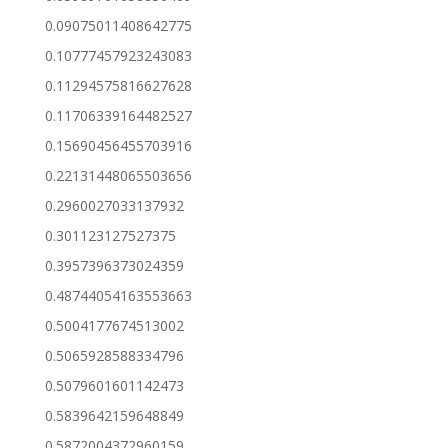
0.09075011408642775
0.10777457923243083
0.11294575816627628
0.11706339164482527
0.15690456455703916
0.22131448065503656
0.2960027033137932
0.301123127527375
0.3957396373024359
0.48744054163553663
0.5004177674513002
0.5065928588334796
0.5079601601142473
0.5839642159648849
0.5872004372960159