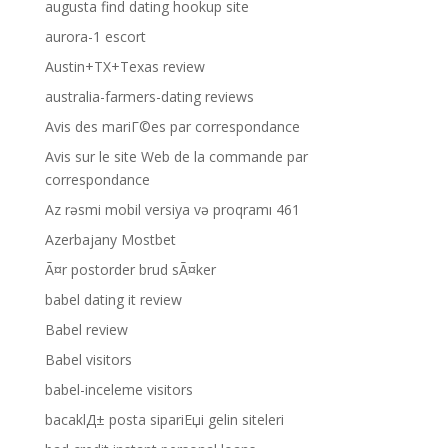
augusta find dating hookup site
aurora-1 escort
Austin+TX+Texas review
australia-farmers-dating reviews
Avis des mariГ©es par correspondance
Avis sur le site Web de la commande par
correspondance
Az rəsmi mobil versiya və proqramı 461
Azerbajany Mostbet
Ã¤r postorder brud sÃ¤ker
babel dating it review
Babel review
Babel visitors
babel-inceleme visitors
bacaklД± posta sipariЕџi gelin siteleri