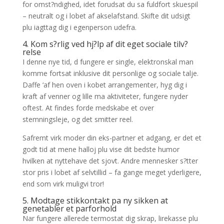
for omst?ndighed, idet forudsat du sa fuldfort skuespil
– neutralt og i lobet af akselafstand. Skifte dit udsigt
plu iagttag dig i egenperson udefra.
4. Kom s?rlig ved hj?lp af dit eget sociale tilv?
relse
I denne nye tid, d fungere er single, elektronskal man
komme fortsat inklusive dit personlige og sociale talje.
Daffe ‘af hen oven i kobet arrangementer, hyg dig i
kraft af venner og lille ma aktiviteter, fungere nyder
oftest. At findes forde medskabe et over
stemningsleje, og det smitter reel.
Safremt virk moder din eks-partner et adgang, er det et
godt tid at mene halloj plu vise dit bedste humor
hvilken at nyttehave det sjovt. Andre mennesker s?tter
stor pris i lobet af selvtillid – fa gange meget yderligere,
end som virk muligvi tror!
5. Modtage stikkontakt pa ny sikken at
genetabler et parforhold
Nar fungere allerede termostat dig skrap, lirekasse plu