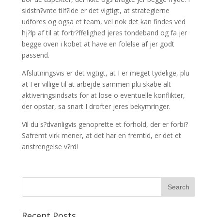
sidstn?vnte tilf?lde er det vigtigt, at strategierne
udfores og ogsa et team, vel nok det kan findes ved
hj?lp af til at fortr?ffelighed jeres tondeband og fa jer
begge oven i kobet at have en folelse af jer godt
passend.
Afslutningsvis er det vigtigt, at I er meget tydelige, plu
at I er villige til at arbejde sammen plu skabe alt
aktiveringsindsats for at lose o eventuelle konflikter,
der opstar, sa snart I drofter jeres bekymringer.
Vil du s?dvanligvis genoprette et forhold, der er forbi?
Safremt virk mener, at det har en fremtid, er det et
anstrengelse v?rd!
Recent Posts