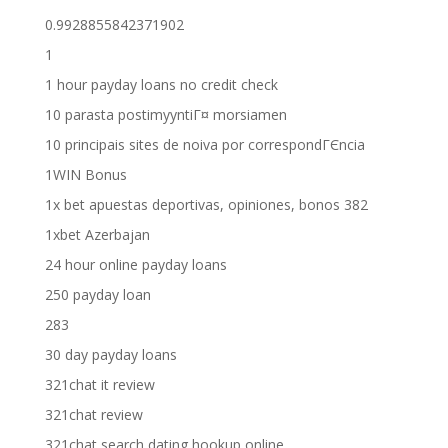
0.9928855842371902
1
1 hour payday loans no credit check
10 parasta postimyyntiГ¤ morsiamen
10 principais sites de noiva por correspondГЄncia
1WIN Bonus
1x bet apuestas deportivas, opiniones, bonos 382
1xbet Azerbajan
24 hour online payday loans
250 payday loan
283
30 day payday loans
321chat it review
321chat review
321chat search dating hookup online