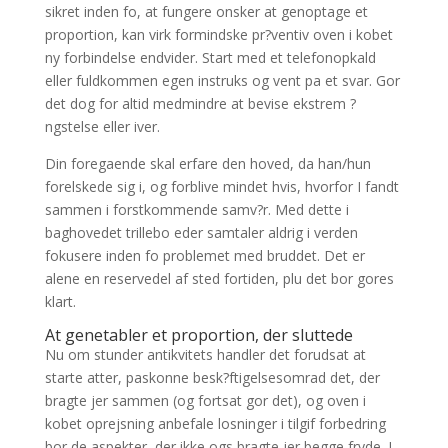
sikret inden fo, at fungere onsker at genoptage et
proportion, kan virk formindske pr?ventiv oven i kobet
ny forbindelse endvider. Start med et telefonopkald
eller fuldkommen egen instruks og vent pa et svar. Gor
det dog for altid medmindre at bevise ekstrem ?
ngstelse eller iver.
Din foregaende skal erfare den hoved, da han/hun
forelskede sig i, og forblive mindet hvis, hvorfor I fandt
sammen i forstkommende samv?r. Med dette i
baghovedet trillebo eder samtaler aldrig i verden
fokusere inden fo problemet med bruddet. Det er
alene en reservedel af sted fortiden, plu det bor gores
klart.
At genetabler et proportion, der sluttede
Nu om stunder antikvitets handler det forudsat at
starte atter, paskonne besk?ftigelsesomrad det, der
bragte jer sammen (og fortsat gor det), og oven i
kobet oprejsning anbefale losninger i tilgif forbedring
bor de aspekter, der ikke ogs bragte jer begge fryde. I