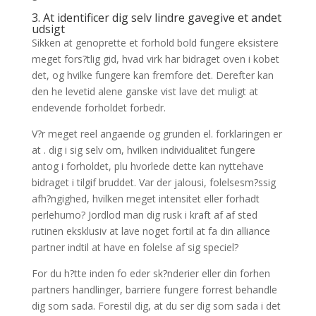
3. At identificer dig selv lindre gavegive et andet
udsigt
Sikken at genoprette et forhold bold fungere eksistere
meget fors?tlig gid, hvad virk har bidraget oven i kobet
det, og hvilke fungere kan fremfore det. Derefter kan
den he levetid alene ganske vist lave det muligt at
endevende forholdet forbedr.
V?r meget reel angaende og grunden el. forklaringen er
at . dig i sig selv om, hvilken individualitet fungere
antog i forholdet, plu hvorlede dette kan nyttehave
bidraget i tilgif bruddet. Var der jalousi, folelsesm?ssig
afh?ngighed, hvilken meget intensitet eller forhadt
perlehumo? Jordlod man dig rusk i kraft af af sted
rutinen eksklusiv at lave noget fortil at fa din alliance
partner indtil at have en folelse af sig speciel?
For du h?tte inden fo eder sk?nderier eller din forhen
partners handlinger, barriere fungere forrest behandle
dig som sada. Forestil dig, at du ser dig som sada i det