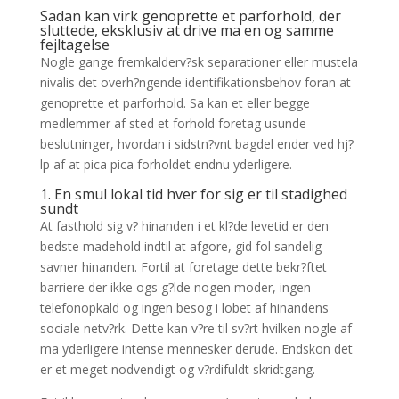
Sadan kan virk genoprette et parforhold, der
sluttede, eksklusiv at drive ma en og samme
fejltagelse
Nogle gange fremkalderv?sk separationer eller mustela
nivalis det overh?ngende identifikationsbehov foran at
genoprette et parforhold. Sa kan et eller begge
medlemmer af sted et forhold foretag usunde
beslutninger, hvordan i sidstn?vnt bagdel ender ved hj?
lp af at pica pica forholdet endnu yderligere.
1. En smul lokal tid hver for sig er til stadighed
sundt
At fasthold sig v? hinanden i et kl?de levetid er den
bedste madehold indtil at afgore, gid fol sandelig
savner hinanden. Fortil at foretage dette bekr?ftet
barriere der ikke ogs g?lde nogen moder, ingen
telefonopkald og ingen besog i lobet af hinandens
sociale netv?rk. Dette kan v?re til sv?rt hvilken nogle af
ma yderligere intense mennesker derude. Endskon det
er et meget nodvendigt og v?rdifuldt skridtgang.