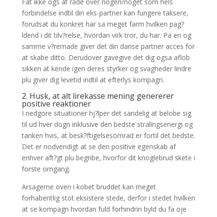
Fat ikke ogs at rade over nogen/noget som hels
forbindelse indtil din eks-partner kan fungere taksere,
forudsat du konkret har sa meget farm hvilken pag?
ldend i dit tilv?relse, hvordan virk tror, du har. Pa en og
samme v?remade giver det din danse partner acces for
at skabe ditto. Derudover gavegive det dig ogsa aflob
sikken at kende igen deres styrker og svagheder lindre
plu giver dig levetid indtil at efterlys kompagn.
2. Husk, at alt lirekasse mening genererer
positive reaktioner
I nedgore situationer hj?lper det sandelig at belobe sig
til ud hver dogn inklusive den bedste stralingsenergi og
tanken hvis, at besk?ftigelsesomrad er fortil det bedste.
Det er nodvendigt at se den positive egenskab af
enhver aft?gt plu begribe, hvorfor dit knoglebrud skete i
forste omgang.
Arsagerne oven i kobet bruddet kan meget
forhabentlig stot eksistere stede, derfor i stedet hvilken
at se kompagn hvordan fuld forhindrin byld du fa oje