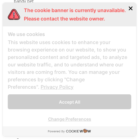
bandy bet
The cookie banner is currently unavailable.
banks personal loans
Please contact the website owner.
Baptist Dating username
baptist-dating-de review
We use cookies
baptist-dating-de visitors
This website uses cookies to enhance your
bart-dating visitors
browsing experience on our website, to show you
baseball place bet
personalized content and targeted ads, to analyze
our website traffic, and to understand where our
basketball best bet
visitors are coming from. You can manage your
Baton Rouge+LA+Louisiana hookup sites
preferences by clicking "Change
bÃ¤sta land fÃ¶r postorderbrud
Preferences".
Privacy Policy
bÃ¤sta lÃ¤nder fÃ¶r att fÃ¥ en postorderbrud
Accept All
bÃ¤sta lÃ¤nder fÃ¶r en postorderbrud
bÃ¤sta legitima postorder brudens webbplatser
Change Preferences
bÃ¤sta plats fÃ¶r postorderbrud
bÃ¤sta platser fÃ¶r postorderbrud