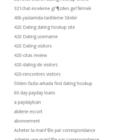
321chat-inceleme gГ¶zden geГ§irmek
40li-yaslarinda-tarihleme Siteler
420 Dating dating hookup site
420 Dating username
420 Dating visitors
420-citas review
420-dating-de visitors
420-rencontres visitors
50den-fazla-arkada find dating hookup
60 day payday loans
a paydayloan
abilene escort
abonnement
Acheter la mariГ©e par correspondance
acheter une mariГ©e par correspondance