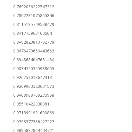
0.7692056222547312
0.7802281075865846
0.8115195749538479
0.841775963163604
0.8492820810792778
0.8676470666443663
0.8945684047631434
0.9034750355988665
0.926759018647313
0.9269963320631573
0.9408988709275958
0.95510422338081
0.9713991991600869
0.9793377386427227
0.9895887804444721