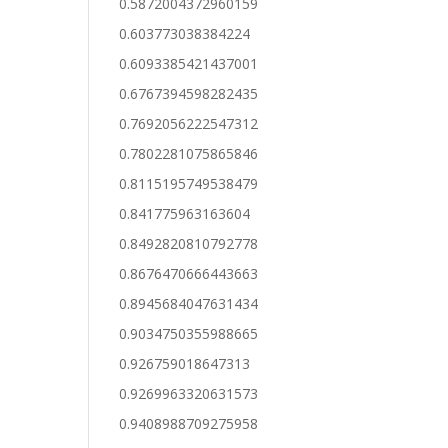
0.5872004372960159
0.603773038384224
0.6093385421437001
0.6767394598282435
0.7692056222547312
0.7802281075865846
0.8115195749538479
0.841775963163604
0.8492820810792778
0.8676470666443663
0.8945684047631434
0.9034750355988665
0.926759018647313
0.9269963320631573
0.9408988709275958