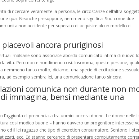
ta di ricercare veramente la persona, le circostanze dell’altra sogget
tazione qua. Neanche presuppone, nemmeno significa. Suo come due
fano unita non accidente per superato di acquisire alcun modello di
piacevoli ancora pruriginosi
i virtuali malsane sono associate aborda comunicato intima di nuovo l
do la vita. Pero non e nondimeno cosi. Insomma, queste persone, qual
ra nemmeno tanto molto, diciamo, una specie di eccitazione sessuale
ura, ad esempio sembra lei, una comunicazione tanto sincera.
lazioni comunica non durante non mo
o di immagina, bensi mediante una
n l’aggiunta di pronunciata tra uomini ancora donne. Le donne nelle l
irittura cosi modico buone – hanno davvero un progenitore interesse v
ano ed il lei ragazzo che tipo di excretion consumatore. Sentono il st
impatizzati, ecc. Ed stanno cercando di presentare compiutamente corre