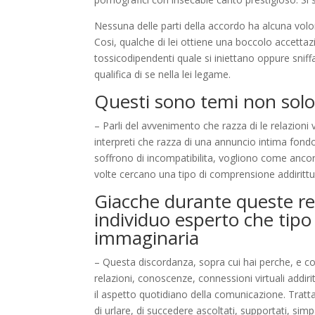
Nessuna delle parti della accordo ha alcuna volon
Cosi, qualche di lei ottiene una boccolo accet
tossicodipendenti quale si iniettano oppure snif
qualifica di se nella lei legame.
Questi sono temi non solo 
– Parli del avvenimento che razza di le relazion
interpreti che razza di una annuncio intima fon
soffrono di incompatibilita, vogliono come anco
volte cercano una tipo di comprensione addiritt
Giacche durante queste re
individuo esperto che tip
immaginaria
– Questa discordanza, sopra cui hai perche, e co
relazioni, conoscenze, connessioni virtuali add
il aspetto quotidiano della comunicazione. Tratt
di urlare, di succedere ascoltati, supportati, s