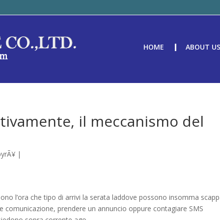
HOME
ABOUT U
ettivamente, il meccanismo del
byrÃ¥
|
ono l’ora che tipo di arrivi la serata laddove possono insomma scap
sible comunicazione, prendere un annuncio oppure contagiare SMS
 siedono sopra corrente ago.