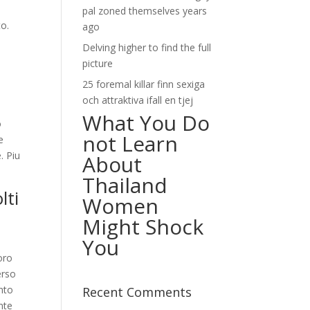
pal zoned themselves years
to.
ago
Delving higher to find the full
picture
25 foremal killar finn sexiga
och attraktiva ifall en tjej
What You Do
o
not Learn
e
.
Piu
About
Thailand
lti
Women
Might Shock
You
oro
erso
ento
Recent Comments
nte