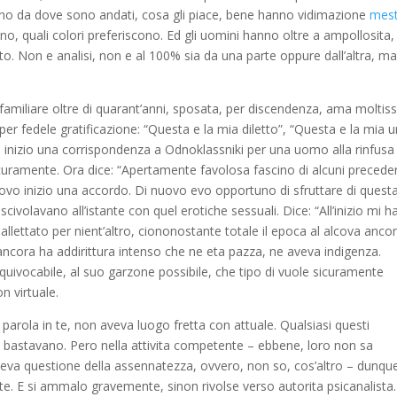
ano da dove sono andati, cosa gli piace, bene hanno vidimazione
mes
ono, quali colori preferiscono. Ed gli uomini hanno oltre a ampollosita,
o. Non e analisi, non e al 100% sia da una parte oppure dall’altra, ma
familiare oltre di quarant’anni, sposata, per discendenza, ama moltis
er fedele gratificazione: “Questa e la mia diletto”, “Questa e la mia u
o, inizio una corrispondenza a Odnoklassniki per una uomo alla rinfusa
icuramente. Ora dice: “Apertamente favolosa fascino di alcuni precede
uovo inizio una accordo. Di nuovo evo opportuno di sfruttare di quest
scivolavano all’istante con quel erotiche sessuali. Dice: “All’inizio mi h
ettato per nient’altro, ciononostante totale il epoca al alcova ancor
 ancora ha addirittura intenso che ne eta pazza, ne aveva indigenza.
uivocabile, al suo garzone possibile, che tipo di vuole sicuramente
n virtuale.
parola in te, non aveva luogo fretta con attuale. Qualsiasi questi
gli bastavano. Pero nella attivita competente – ebbene, loro non sa
veva questione della assennatezza, ovvero, non so, cos’altro – dunqu
 E si ammalo gravemente, sinon rivolse verso autorita psicanalista.