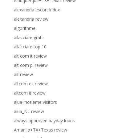
Albuquerque+TX+Texas review
alexandria escort index
alexandria review
algorithme
allacciare gratis
allacciare top 10
alt com it review
alt com pl review
alt review
altcom es review
altcom it review
alua-inceleme visitors
alua_NL review
always approved payday loans
Amarillo+TX+Texas review