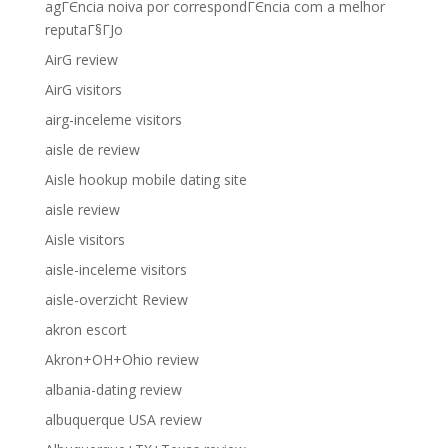
agГЄncia noiva por correspondГЄncia com a melhor
reputaГ§ГЈo
AirG review
AirG visitors
airg-inceleme visitors
aisle de review
Aisle hookup mobile dating site
aisle review
Aisle visitors
aisle-inceleme visitors
aisle-overzicht Review
akron escort
Akron+OH+Ohio review
albania-dating review
albuquerque USA review