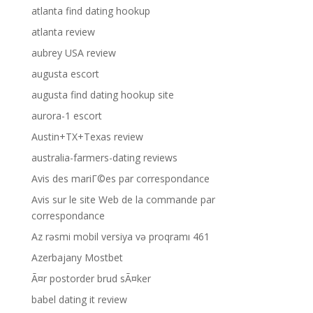
atlanta find dating hookup
atlanta review
aubrey USA review
augusta escort
augusta find dating hookup site
aurora-1 escort
Austin+TX+Texas review
australia-farmers-dating reviews
Avis des mariГ©es par correspondance
Avis sur le site Web de la commande par
correspondance
Az rəsmi mobil versiya və proqramı 461
Azerbajany Mostbet
Ã¤r postorder brud sÃ¤ker
babel dating it review