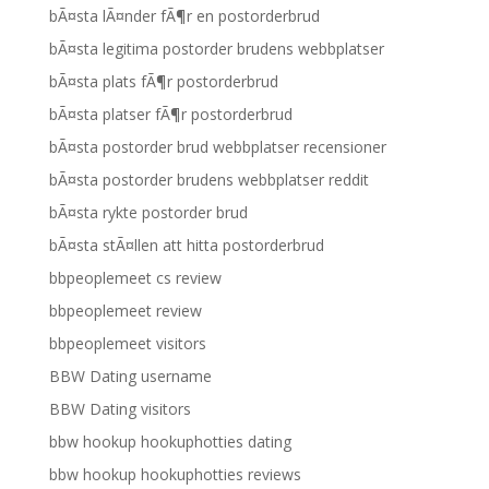
bÃ¤sta lÃ¤nder fÃ¶r en postorderbrud
bÃ¤sta legitima postorder brudens webbplatser
bÃ¤sta plats fÃ¶r postorderbrud
bÃ¤sta platser fÃ¶r postorderbrud
bÃ¤sta postorder brud webbplatser recensioner
bÃ¤sta postorder brudens webbplatser reddit
bÃ¤sta rykte postorder brud
bÃ¤sta stÃ¤llen att hitta postorderbrud
bbpeoplemeet cs review
bbpeoplemeet review
bbpeoplemeet visitors
BBW Dating username
BBW Dating visitors
bbw hookup hookuphotties dating
bbw hookup hookuphotties reviews