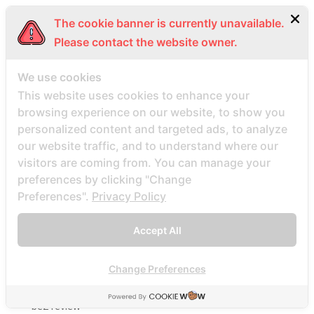
bbw hookup site site
The cookie banner is currently unavailable.
bbw-dating-de visitors
Please contact the website owner.
bbwcupid es review
bbwcupid it review
We use cookies
This website uses cookies to enhance your
BBWCupid visitors
browsing experience on our website, to show you
bbwcupid-inceleme visitors
personalized content and targeted ads, to analyze
BBWDateFinder review
our website traffic, and to understand where our
Bbwdatefinder siti per incontri
visitors are coming from. You can manage your
preferences by clicking "Change
BBWDateFinder visitors
Preferences".
Privacy Policy
BBWDesire visitors
bbwdesire-inceleme visitors
Accept All
BDSM review
bdsm-com-inceleme visitors
Change Preferences
Bdsmdate find datings hookup
be2 review