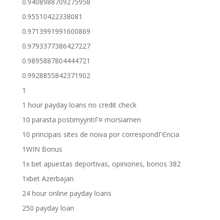
0.9408988709275958
0.95510422338081
0.9713991991600869
0.9793377386427227
0.9895887804444721
0.9928855842371902
1
1 hour payday loans no credit check
10 parasta postimyyntiГ¤ morsiamen
10 principais sites de noiva por correspondГЄncia
1WIN Bonus
1x bet apuestas deportivas, opiniones, bonos 382
1xbet Azerbajan
24 hour online payday loans
250 payday loan