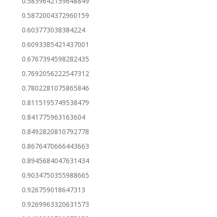
0.5839642159648849
0.5872004372960159
0.603773038384224
0.6093385421437001
0.6767394598282435
0.7692056222547312
0.7802281075865846
0.8115195749538479
0.841775963163604
0.8492820810792778
0.8676470666443663
0.8945684047631434
0.9034750355988665
0.926759018647313
0.9269963320631573