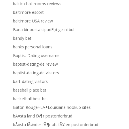
baltic-chat-rooms reviews
baltimore escort
baltimore USA review
Bana bir posta sipariЕџi gelini bul
bandy bet
banks personal loans
Baptist Dating username
baptist-dating-de review
baptist-dating-de visitors
bart-dating visitors
baseball place bet
basketball best bet
Baton Rouge+LA+Louisiana hookup sites
bÃ¤sta land fÃ¶r postorderbrud
bÃ¤sta lÃ¤nder fÃ¶r att fÃ¥ en postorderbrud