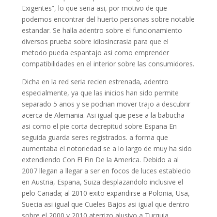
Exigentes”, lo que seria asi, por motivo de que
podemos encontrar del huerto personas sobre notable
estandar. Se halla adentro sobre el funcionamiento
diversos prueba sobre idiosincrasia para que el
metodo pueda espantajo asi­ como emprender
compatibilidades en el interior sobre las consumidores.
Dicha en la red seria recien estrenada, adentro
especialmente, ya que las inicios han sido permite
separado 5 anos y se podrian mover trajo a descubrir
acerca de Alemania. Asi igual que pese a la babucha
asi­ como el pie corta decrepitud sobre Espana En
seguida guarda seres registrados. a forma que
aumentaba el notoriedad se a lo largo de muy ha sido
extendiendo Con El Fin De la America.
Debido a al
2007 llegan a llegar a ser en focos de luces establecio
en Austria, Espana, Suiza desplazandolo inclusive el
pelo Canada; al 2010 exito expandirse a Polonia, Usa,
Suecia asi igual que Cueles Bajos asi igual que dentro
sobre el 2000 y 2010 aterrizo alusivo a Turquia,