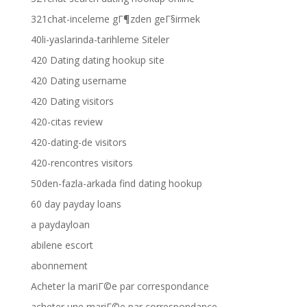
321chat-inceleme gГ¶zden geГ§irmek
40li-yaslarinda-tarihleme Siteler
420 Dating dating hookup site
420 Dating username
420 Dating visitors
420-citas review
420-dating-de visitors
420-rencontres visitors
50den-fazla-arkada find dating hookup
60 day payday loans
a paydayloan
abilene escort
abonnement
Acheter la mariГ©e par correspondance
acheter une mariГ©e par correspondance