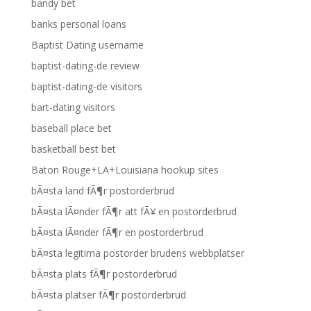
bandy bet
banks personal loans
Baptist Dating username
baptist-dating-de review
baptist-dating-de visitors
bart-dating visitors
baseball place bet
basketball best bet
Baton Rouge+LA+Louisiana hookup sites
bÃ¤sta land fÃ¶r postorderbrud
bÃ¤sta lÃ¤nder fÃ¶r att fÃ¥ en postorderbrud
bÃ¤sta lÃ¤nder fÃ¶r en postorderbrud
bÃ¤sta legitima postorder brudens webbplatser
bÃ¤sta plats fÃ¶r postorderbrud
bÃ¤sta platser fÃ¶r postorderbrud