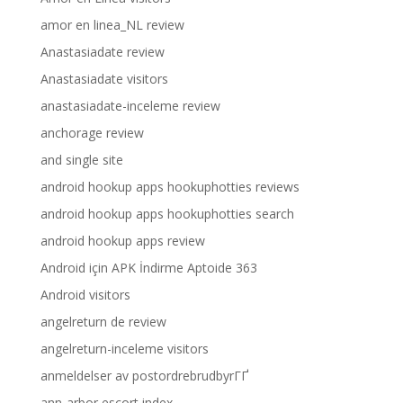
amor en linea_NL review
Anastasiadate review
Anastasiadate visitors
anastasiadate-inceleme review
anchorage review
and single site
android hookup apps hookuphotties reviews
android hookup apps hookuphotties search
android hookup apps review
Android için APK İndirme Aptoide 363
Android visitors
angelreturn de review
angelreturn-inceleme visitors
anmeldelser av postordrebrudbyrГҐ
ann-arbor escort index