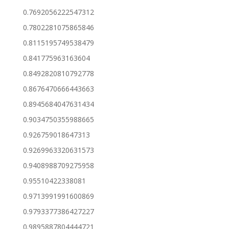
0.7692056222547312
0.7802281075865846
0.8115195749538479
0.841775963163604
0.8492820810792778
0.8676470666443663
0.8945684047631434
0.9034750355988665
0.926759018647313
0.9269963320631573
0.9408988709275958
0.95510422338081
0.9713991991600869
0.9793377386427227
0.9895887804444721