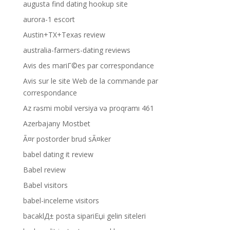
augusta find dating hookup site
aurora-1 escort
Austin+TX+Texas review
australia-farmers-dating reviews
Avis des mariГ©es par correspondance
Avis sur le site Web de la commande par
correspondance
Az rəsmi mobil versiya və proqramı 461
Azerbajany Mostbet
Ã¤r postorder brud sÃ¤ker
babel dating it review
Babel review
Babel visitors
babel-inceleme visitors
bacaklД± posta sipariЕџi gelin siteleri