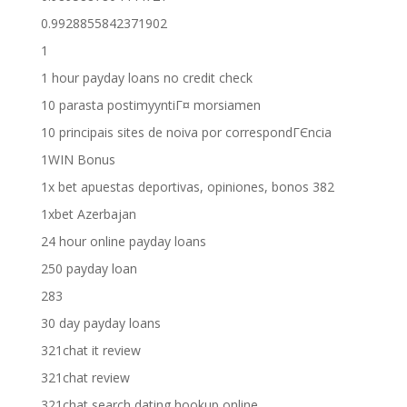
0.9928855842371902
1
1 hour payday loans no credit check
10 parasta postimyyntiГ¤ morsiamen
10 principais sites de noiva por correspondГЄncia
1WIN Bonus
1x bet apuestas deportivas, opiniones, bonos 382
1xbet Azerbajan
24 hour online payday loans
250 payday loan
283
30 day payday loans
321chat it review
321chat review
321chat search dating hookup online