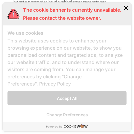
bÃ¤sta postorder brud webbplatser recensioner
The cookie banner is currently unavailable.
bÃ¤sta postorder brudens webbplatser reddit
Please contact the website owner.
bÃ¤sta rykte postorder brud
bÃ¤sta stÃ¤llen att hitta postorderbrud
We use cookies
bbpeoplemeet cs review
This website uses cookies to enhance your
bbpeoplemeet review
browsing experience on our website, to show you
personalized content and targeted ads, to analyze
bbpeoplemeet visitors
our website traffic, and to understand where our
BBW Dating username
visitors are coming from. You can manage your
BBW Dating visitors
preferences by clicking "Change
bbw hookup hookuphotties dating
Preferences".
Privacy Policy
bbw hookup hookuphotties reviews
Accept All
bbw hookup site site
bbw-dating-de visitors
Change Preferences
bbwcupid es review
bbwcupid it review