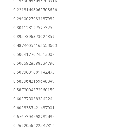
0.15690456455703916
0.22131448065503656
0.2960027033137932
0.301123127527375
0.3957396373024359
0.48744054163553663
0.5004177674513002
0.5065928588334796
0.5079601601142473
0.5839642159648849
0.5872004372960159
0.603773038384224
0.6093385421437001
0.6767394598282435
0.7692056222547312