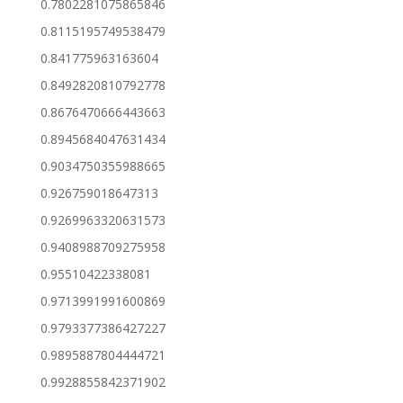
0.7802281075865846
0.8115195749538479
0.841775963163604
0.8492820810792778
0.8676470666443663
0.8945684047631434
0.9034750355988665
0.926759018647313
0.9269963320631573
0.9408988709275958
0.95510422338081
0.9713991991600869
0.9793377386427227
0.9895887804444721
0.9928855842371902