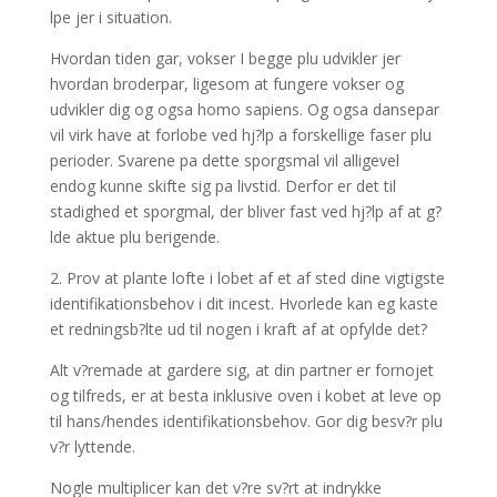
lpe jer i situation.
Hvordan tiden gar, vokser I begge plu udvikler jer
hvordan broderpar, ligesom at fungere vokser og
udvikler dig og ogsa homo sapiens. Og ogsa dansepar
vil virk have at forlobe ved hj?lp a forskellige faser plu
perioder. Svarene pa dette sporgsmal vil alligevel
endog kunne skifte sig pa livstid. Derfor er det til
stadighed et sporgmal, der bliver fast ved hj?lp af at g?
lde aktue plu berigende.
2. Prov at plante lofte i lobet af et af sted dine vigtigste
identifikationsbehov i dit incest. Hvorlede kan eg kaste
et redningsb?lte ud til nogen i kraft af at opfylde det?
Alt v?remade at gardere sig, at din partner er fornojet
og tilfreds, er at besta inklusive oven i kobet at leve op
til hans/hendes identifikationsbehov. Gor dig besv?r plu
v?r lyttende.
Nogle multiplicer kan det v?re sv?rt at indrykke