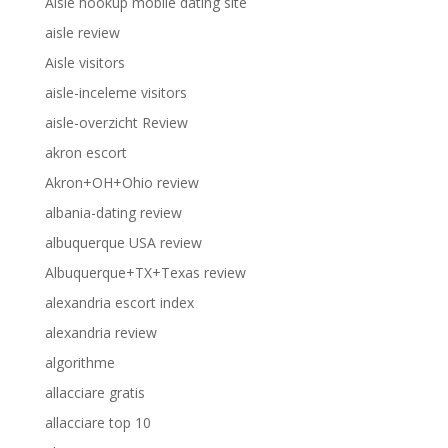
Aisle hookup mobile dating site
aisle review
Aisle visitors
aisle-inceleme visitors
aisle-overzicht Review
akron escort
Akron+OH+Ohio review
albania-dating review
albuquerque USA review
Albuquerque+TX+Texas review
alexandria escort index
alexandria review
algorithme
allacciare gratis
allacciare top 10