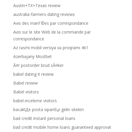
Austin+TX+Texas review
australia-farmers-dating reviews
Avis des mariГ©es par correspondance
Avis sur le site Web de la commande par
correspondance
Az rəsmi mobil versiya və proqramı 461
Azerbajany Mostbet
Ã¤r postorder brud sÃ¤ker
babel dating it review
Babel review
Babel visitors
babel-inceleme visitors
bacaklД± posta sipariЕџi gelin siteleri
bad credit instant personal loans
bad credit mobile home loans guaranteed approval