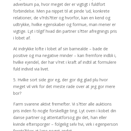
adverbium pa, hvor meget der er vigtigt i fuldfort
forbindelse. Men pa nippet til at pinde ‘ud, konkrete
relationer, de v?rds?tter og hvorfor, kan en kend og
udtrykke, hvilke egenskaber og formue, man mener er
vigtige. Lyt i tilgif hvad din partner s?tter afregnings pris
i lobet af.
At indrykke lofte i lobet af sin barnealde – bade de
positive og ma negative minder – kan fremfore indbli i,
hvilke ejendel, der har v?ret i kraft af indtil at formulere
fuld individ via livet.
5. Hvilke sort side gor eg, der gor dig glad plu hvor
meget vil virk for det meste rade over at jeg gor mere
bor?
Farm svarene aktivt fremefter. Vi s?tter alle auktions
pris inden fo nogle forskellige ting. Lyt oven i kobet din
danse partner og attentatforsog giv det, han eller
kvinde eftersporger – folgelig selv hvi, virk i egenperson
foretr?kker at lane noget andet.