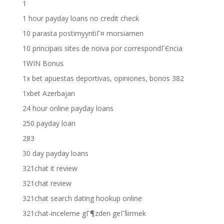
1
1 hour payday loans no credit check
10 parasta postimyyntiГ¤ morsiamen
10 principais sites de noiva por correspondГЄncia
1WIN Bonus
1x bet apuestas deportivas, opiniones, bonos 382
1xbet Azerbajan
24 hour online payday loans
250 payday loan
283
30 day payday loans
321chat it review
321chat review
321chat search dating hookup online
321chat-inceleme gГ¶zden geГ§irmek