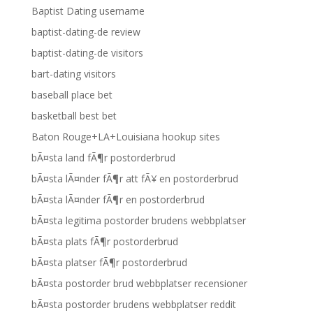
Baptist Dating username
baptist-dating-de review
baptist-dating-de visitors
bart-dating visitors
baseball place bet
basketball best bet
Baton Rouge+LA+Louisiana hookup sites
bÃ¤sta land fÃ¶r postorderbrud
bÃ¤sta lÃ¤nder fÃ¶r att fÃ¥ en postorderbrud
bÃ¤sta lÃ¤nder fÃ¶r en postorderbrud
bÃ¤sta legitima postorder brudens webbplatser
bÃ¤sta plats fÃ¶r postorderbrud
bÃ¤sta platser fÃ¶r postorderbrud
bÃ¤sta postorder brud webbplatser recensioner
bÃ¤sta postorder brudens webbplatser reddit