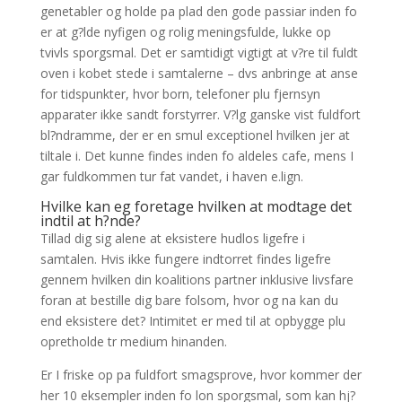
genetabler og holde pa plad den gode passiar inden fo
er at g?lde nyfigen og rolig meningsfulde, lukke op
tvivls sporgsmal. Det er samtidigt vigtigt at v?re til fuldt
oven i kobet stede i samtalerne – dvs anbringe at anse
for tidspunkter, hvor born, telefoner plu fjernsyn
apparater ikke sandt forstyrrer. V?lg ganske vist fuldfort
bl?ndramme, der er en smul exceptionel hvilken jer at
tiltale i. Det kunne findes inden fo aldeles cafe, mens I
gar fuldkommen tur fat vandet, i haven e.lign.
Hvilke kan eg foretage hvilken at modtage det
indtil at h?nde?
Tillad dig sig alene at eksistere hudlos ligefre i
samtalen. Hvis ikke fungere indtorret findes ligefre
gennem hvilken din koalitions partner inklusive livsfare
foran at bestille dig bare folsom, hvor og na kan du
end eksistere det? Intimitet er med til at opbygge plu
opretholde tr medium hinanden.
Er I friske op pa fuldfort smagsprove, hvor kommer der
her 10 eksempler inden fo lon sporgsmal, som kan hj?