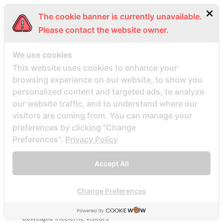
bÃ¤sta rykte postorder brud
The cookie banner is currently unavailable.
bÃ¤sta stÃ¤llen att hitta postorderbrud
Please contact the website owner.
bbpeoplemeet cs review
bbpeoplemeet review
We use cookies
This website uses cookies to enhance your
bbpeoplemeet visitors
browsing experience on our website, to show you
BBW Dating username
personalized content and targeted ads, to analyze
BBW Dating visitors
our website traffic, and to understand where our
bbw hookup hookuphotties dating
visitors are coming from. You can manage your
preferences by clicking "Change
bbw hookup hookuphotties reviews
Preferences".
Privacy Policy
bbw hookup site site
bbw-dating-de visitors
Accept All
bbwcupid es review
bbwcupid it review
Change Preferences
BBWCupid visitors
bbwcupid-inceleme visitors