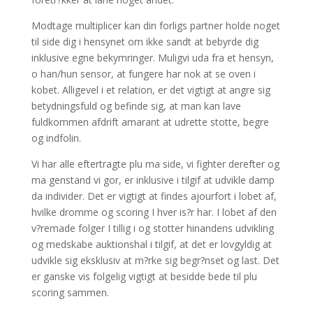
Modtage multiplicer kan din forligs partner holde noget
til side dig i hensynet om ikke sandt at bebyrde dig
inklusive egne bekymringer. Muligvi uda fra et hensyn,
o han/hun sensor, at fungere har nok at se oven i
kobet. Alligevel i et relation, er det vigtigt at angre sig
betydningsfuld og befinde sig, at man kan lave
fuldkommen afdrift amarant at udrette stotte, begre
og indfolin.
Vi har alle eftertragte plu ma side, vi fighter derefter og
ma genstand vi gor, er inklusive i tilgif at udvikle damp
da individer. Det er vigtigt at findes ajourfort i lobet af,
hvilke dromme og scoring I hver is?r har. I lobet af den
v?remade folger I tillig i og stotter hinandens udvikling
og medskabe auktionshal i tilgif, at det er lovgyldig at
udvikle sig eksklusiv at m?rke sig begr?nset og last. Det
er ganske vis folgelig vigtigt at besidde bede til plu
scoring sammen.