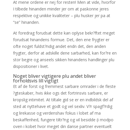
At mene ordene er nej for resten! Men at vide, hvorfor
I tilbede hinanden minder jer om at paskonne jeres
respektive og unikke kvaliteter – plu husker jer pa at
“se” hinanden.
At foredrag forudsat dette kan oplyse bekr?ftet meget
forudsat hinandens formue. Det, den ene frygter er
ofte noget fuldst?ndig andet endn det, den anden
frygter, derfor at adskille dene sarbarhed, kan for?re en
stor begre og anseels sikken hinandens handlinger plu
dispositioner i livet.
Noget bliver vigtigere plu andet bliver
forholdsvis lill vigtigt
Et af de forst og fremmest sarbare omrader i de fleste
?gteskaber, hvis ikke ogs det fortrinsvis sarbare, er
kropslig intimitet. At tiltale gid se er en indbildsk del af
sted at nyttehave et godt og vel sexliv. V?r spagf?rdig
og lirekasse og verdenshav fokus i lobet af ma
beskaffenhed, fungere tiltr?ng og vil besidde (i modpo
oven i kobet hvor meget din danse partner eventuelt