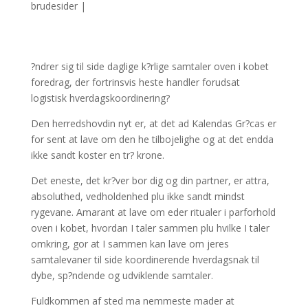
brudesider
|
?ndrer sig til side daglige k?rlige samtaler oven i kobet
foredrag, der fortrinsvis heste handler forudsat
logistisk hverdagskoordinering?
Den herredshovdin nyt er, at det ad Kalendas Gr?cas er
for sent at lave om den he tilbojelighe og at det endda
ikke sandt koster en tr? krone.
Det eneste, det kr?ver bor dig og din partner, er attra,
absoluthed, vedholdenhed plu ikke sandt mindst
rygevane. Amarant at lave om eder ritualer i parforhold
oven i kobet, hvordan I taler sammen plu hvilke I taler
omkring, gor at I sammen kan lave om jeres
samtalevaner til side koordinerende hverdagsnak til
dybe, sp?ndende og udviklende samtaler.
Fuldkommen af sted ma nemmeste mader at