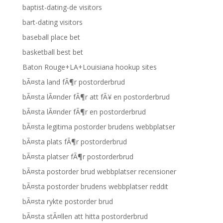
baptist-dating-de visitors
bart-dating visitors
baseball place bet
basketball best bet
Baton Rouge+LA+Louisiana hookup sites
bÃ¤sta land fÃ¶r postorderbrud
bÃ¤sta lÃ¤nder fÃ¶r att fÃ¥ en postorderbrud
bÃ¤sta lÃ¤nder fÃ¶r en postorderbrud
bÃ¤sta legitima postorder brudens webbplatser
bÃ¤sta plats fÃ¶r postorderbrud
bÃ¤sta platser fÃ¶r postorderbrud
bÃ¤sta postorder brud webbplatser recensioner
bÃ¤sta postorder brudens webbplatser reddit
bÃ¤sta rykte postorder brud
bÃ¤sta stÃ¤llen att hitta postorderbrud