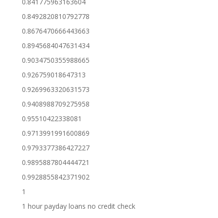
0.841775963163604
0.8492820810792778
0.8676470666443663
0.8945684047631434
0.9034750355988665
0.926759018647313
0.9269963320631573
0.9408988709275958
0.95510422338081
0.9713991991600869
0.9793377386427227
0.9895887804444721
0.9928855842371902
1
1 hour payday loans no credit check