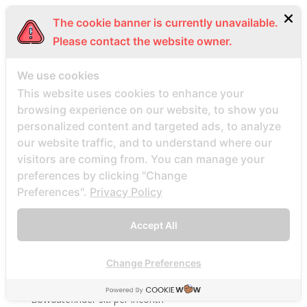
bbpeoplemeet cs review
The cookie banner is currently unavailable.
bbpeoplemeet review
Please contact the website owner.
bbpeoplemeet visitors
BBW Dating username
We use cookies
This website uses cookies to enhance your
BBW Dating visitors
browsing experience on our website, to show you
bbw hookup hookuphotties dating
personalized content and targeted ads, to analyze
bbw hookup hookuphotties reviews
our website traffic, and to understand where our
bbw hookup site site
visitors are coming from. You can manage your
preferences by clicking "Change
bbw-dating-de visitors
Preferences".
Privacy Policy
bbwcupid es review
bbwcupid it review
Accept All
BBWCupid visitors
bbwcupid-inceleme visitors
Change Preferences
BBWDateFinder review
Bbwdatefinder siti per incontri