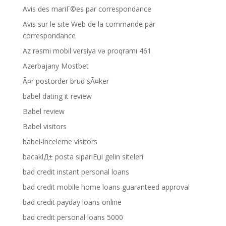
Avis des mariГ©es par correspondance
Avis sur le site Web de la commande par
correspondance
Az rəsmi mobil versiya və proqramı 461
Azerbajany Mostbet
Ã¤r postorder brud sÃ¤ker
babel dating it review
Babel review
Babel visitors
babel-inceleme visitors
bacaklД± posta sipariЕџi gelin siteleri
bad credit instant personal loans
bad credit mobile home loans guaranteed approval
bad credit payday loans online
bad credit personal loans 5000