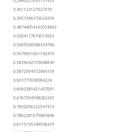
0.2960027033137932
0.301123127527375
0.3957396373024359
0.48744054163553663
0.5004177674513002
0.5065928588334796
0.5079601601142473
0.5839642159648849
0.5872004372960159
0.603773038384224
0.6093385421437001
0.6767394598282435
0.7692056222547312
0.7802281075865846
0.8115195749538479