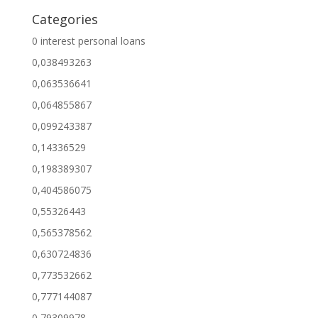
Categories
0 interest personal loans
0,038493263
0,063536641
0,064855867
0,099243387
0,14336529
0,198389307
0,404586075
0,55326443
0,565378562
0,630724836
0,773532662
0,777144087
0,79309978