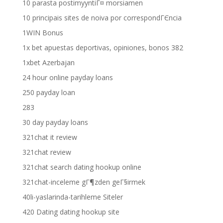
10 parasta postimyyntiГ¤ morsiamen
10 principais sites de noiva por correspondГЄncia
1WIN Bonus
1x bet apuestas deportivas, opiniones, bonos 382
1xbet Azerbajan
24 hour online payday loans
250 payday loan
283
30 day payday loans
321chat it review
321chat review
321chat search dating hookup online
321chat-inceleme gГ¶zden geГ§irmek
40li-yaslarinda-tarihleme Siteler
420 Dating dating hookup site