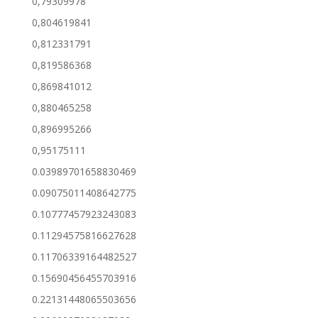
0,79309978
0,804619841
0,812331791
0,819586368
0,869841012
0,880465258
0,896995266
0,95175111
0.03989701658830469
0.09075011408642775
0.10777457923243083
0.11294575816627628
0.11706339164482527
0.15690456455703916
0.22131448065503656