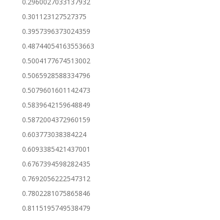
0.2960027033137932
0.301123127527375
0.3957396373024359
0.48744054163553663
0.5004177674513002
0.5065928588334796
0.5079601601142473
0.5839642159648849
0.5872004372960159
0.603773038384224
0.6093385421437001
0.6767394598282435
0.7692056222547312
0.7802281075865846
0.8115195749538479