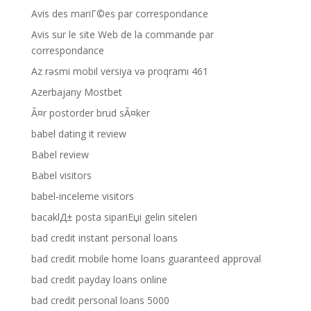
Avis des mariГ©es par correspondance
Avis sur le site Web de la commande par
correspondance
Az rəsmi mobil versiya və proqramı 461
Azerbajany Mostbet
Ã¤r postorder brud sÃ¤ker
babel dating it review
Babel review
Babel visitors
babel-inceleme visitors
bacaklД± posta sipariЕџi gelin siteleri
bad credit instant personal loans
bad credit mobile home loans guaranteed approval
bad credit payday loans online
bad credit personal loans 5000