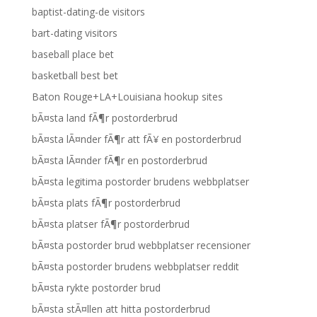
baptist-dating-de visitors
bart-dating visitors
baseball place bet
basketball best bet
Baton Rouge+LA+Louisiana hookup sites
bÃ¤sta land fÃ¶r postorderbrud
bÃ¤sta lÃ¤nder fÃ¶r att fÃ¥ en postorderbrud
bÃ¤sta lÃ¤nder fÃ¶r en postorderbrud
bÃ¤sta legitima postorder brudens webbplatser
bÃ¤sta plats fÃ¶r postorderbrud
bÃ¤sta platser fÃ¶r postorderbrud
bÃ¤sta postorder brud webbplatser recensioner
bÃ¤sta postorder brudens webbplatser reddit
bÃ¤sta rykte postorder brud
bÃ¤sta stÃ¤llen att hitta postorderbrud