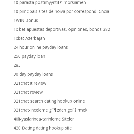
10 parasta postimyyntiГ¤ morsiamen
10 principais sites de noiva por correspondГЄncia
1WIN Bonus
1x bet apuestas deportivas, opiniones, bonos 382
1xbet Azerbajan
24 hour online payday loans
250 payday loan
283
30 day payday loans
321chat it review
321chat review
321chat search dating hookup online
321chat-inceleme gГ¶zden geГ§irmek
40li-yaslarinda-tarihleme Siteler
420 Dating dating hookup site