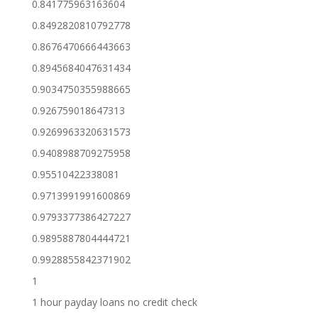
0.841775963163604
0.8492820810792778
0.8676470666443663
0.8945684047631434
0.9034750355988665
0.926759018647313
0.9269963320631573
0.9408988709275958
0.95510422338081
0.9713991991600869
0.9793377386427227
0.9895887804444721
0.9928855842371902
1
1 hour payday loans no credit check