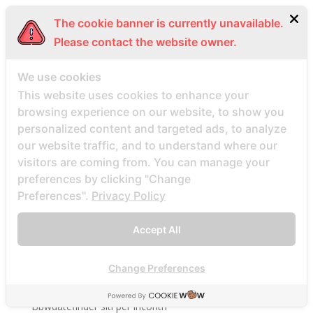
bbpeoplemeet cs review
The cookie banner is currently unavailable.
bbpeoplemeet review
Please contact the website owner.
bbpeoplemeet visitors
BBW Dating username
We use cookies
This website uses cookies to enhance your
BBW Dating visitors
browsing experience on our website, to show you
bbw hookup hookuphotties dating
personalized content and targeted ads, to analyze
bbw hookup hookuphotties reviews
our website traffic, and to understand where our
bbw hookup site site
visitors are coming from. You can manage your
preferences by clicking "Change
bbw-dating-de visitors
Preferences".
Privacy Policy
bbwcupid es review
bbwcupid it review
Accept All
BBWCupid visitors
bbwcupid-inceleme visitors
Change Preferences
BBWDateFinder review
Bbwdatefinder siti per incontri