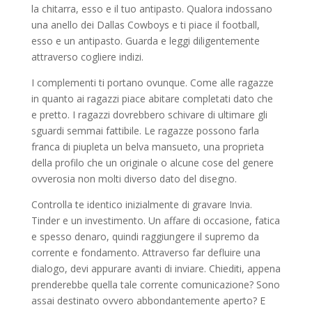
la chitarra, esso e il tuo antipasto. Qualora indossano
una anello dei Dallas Cowboys e ti piace il football,
esso e un antipasto. Guarda e leggi diligentemente
attraverso cogliere indizi.
I complementi ti portano ovunque. Come alle ragazze
in quanto ai ragazzi piace abitare completati dato che
e pretto. I ragazzi dovrebbero schivare di ultimare gli
sguardi semmai fattibile. Le ragazze possono farla
franca di piupleta un belva mansueto, una proprieta
della profilo che un originale o alcune cose del genere
ovverosia non molti diverso dato del disegno.
Controlla te identico inizialmente di gravare Invia.
Tinder e un investimento. Un affare di occasione, fatica
e spesso denaro, quindi raggiungere il supremo da
corrente e fondamento. Attraverso far defluire una
dialogo, devi appurare avanti di inviare. Chiediti, appena
prenderebbe quella tale corrente comunicazione? Sono
assai destinato ovvero abbondantemente aperto? E