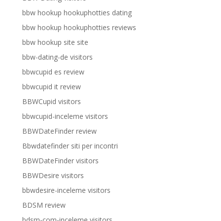
bbw hookup hookuphotties dating
bbw hookup hookuphotties reviews
bbw hookup site site
bbw-dating-de visitors
bbwcupid es review
bbwcupid it review
BBWCupid visitors
bbwcupid-inceleme visitors
BBWDateFinder review
Bbwdatefinder siti per incontri
BBWDateFinder visitors
BBWDesire visitors
bbwdesire-inceleme visitors
BDSM review
bdsm-com-inceleme visitors