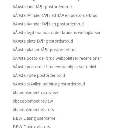
bÃ¤sta land fÃ¶r postorderbrud
bÃ¤sta lÃ¤nder fÃ¶r att fÃ¥ en postorderbrud
bÃ¤sta lÃ¤nder fÃ¶r en postorderbrud
bÃ¤sta legitima postorder brudens webbplatser
bÃ¤sta plats fÃ¶r postorderbrud
bÃ¤sta platser fÃ¶r postorderbrud
bÃ¤sta postorder brud webbplatser recensioner
bÃ¤sta postorder brudens webbplatser reddit
bÃ¤sta rykte postorder brud
bÃ¤sta stÃ¤llen att hitta postorderbrud
bbpeoplemeet cs review
bbpeoplemeet review
bbpeoplemeet visitors
BBW Dating username
BBW Dating visitors