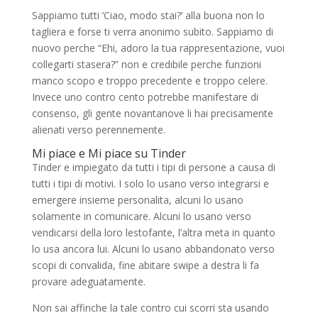
Sappiamo tutti ‘Ciao, modo stai?’ alla buona non lo
tagliera e forse ti verra anonimo subito. Sappiamo di
nuovo perche “Ehi, adoro la tua rappresentazione, vuoi
collegarti stasera?” non e credibile perche funzioni
manco scopo e troppo precedente e troppo celere.
Invece uno contro cento potrebbe manifestare di
consenso, gli gente novantanove li hai precisamente
alienati verso perennemente.
Mi piace e Mi piace su Tinder
Tinder e impiegato da tutti i tipi di persone a causa di
tutti i tipi di motivi. I solo lo usano verso integrarsi e
emergere insieme personalita, alcuni lo usano
solamente in comunicare. Alcuni lo usano verso
vendicarsi della loro lestofante, l’altra meta in quanto
lo usa ancora lui. Alcuni lo usano abbandonato verso
scopi di convalida, fine abitare swipe a destra li fa
provare adeguatamente.
Non sai affinche la tale contro cui scorri sta usando