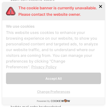
Bdsmdate find datings hookup
The cookie banner is currently unavailable.
be2 review
Please contact the website owner.
be2_NL review
We use cookies
beach volley palce bets
This website uses cookies to enhance your
beach volley place bet
browsing experience on our website, to show you
Beard Dating site
personalized content and targeted ads, to analyze
Beard Dating visitors
our website traffic, and to understand where our
visitors are coming from. You can manage your
BeautifulPeople review
preferences by clicking "Change
BeautifulPeople visitors
Preferences".
Privacy Policy
beautifulpeople-inceleme yorumlar
bedste land at finde postordrebrud
Accept All
bedste land til postordre brud reddit
Change Preferences
bedste lande til en postordrebrud
bedste mail ordre brude sider anmeldelser
bedste mail ordre brudewebsted