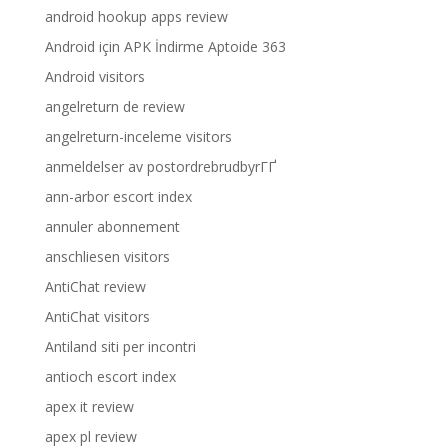
android hookup apps review
Android için APK İndirme Aptoide 363
Android visitors
angelreturn de review
angelreturn-inceleme visitors
anmeldelser av postordrebrudbyrГҐ
ann-arbor escort index
annuler abonnement
anschliesen visitors
AntiChat review
AntiChat visitors
Antiland siti per incontri
antioch escort index
apex it review
apex pl review