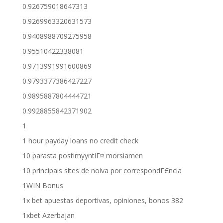
0.926759018647313
0.9269963320631573
0.9408988709275958
0.95510422338081
0.9713991991600869
0.9793377386427227
0.9895887804444721
0.9928855842371902
1
1 hour payday loans no credit check
10 parasta postimyyntiГ¤ morsiamen
10 principais sites de noiva por correspondГЄncia
1WIN Bonus
1x bet apuestas deportivas, opiniones, bonos 382
1xbet Azerbajan