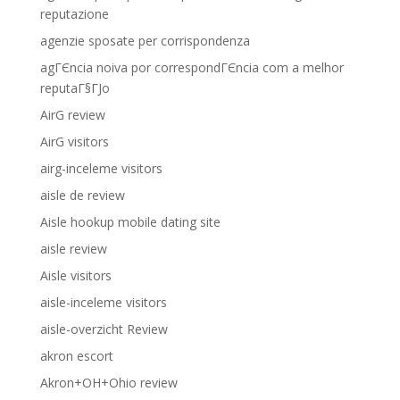
reputazione
agenzie sposate per corrispondenza
agГЄncia noiva por correspondГЄncia com a melhor
reputaГ§ГЈo
AirG review
AirG visitors
airg-inceleme visitors
aisle de review
Aisle hookup mobile dating site
aisle review
Aisle visitors
aisle-inceleme visitors
aisle-overzicht Review
akron escort
Akron+OH+Ohio review