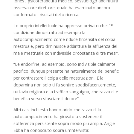
Jones , psicoterapeuta medico, sessuologo addirittura
osservatore direttore, quale ha esaminato ancora
confermato i risultati dello ricerca.
Lo proprio intellettuale ha appresso arrivato che: “E
condizione dimostrato ad esempio la
autocompiacimento come riduce l’intensita del colpa
mestruale, pero diminuisce addirittura la affluenza del
male mestruale con indivisible circostanza di tre mesi”.
“Le endorfine, ad esempio, sono indivisible calmante
pacifico, dunque presente ha naturalmente dei benefici
per contrastare il colpa delle mestruazioni. E la
dopamina non solo ti fa sentire soddisfacentemente,
tuttavia migliora e la traffico sanguigna, che razza di e
benefica verso sfasciare il dolore”.
Altri casi inchiesta hanno arido che razza di la
autocompiacimento ha giovato a sostenere il
sofferenza persistente sopra modo piu ampia. Angie
Ebba ha conosciuto sopra un’intervista: