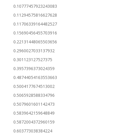
0.10777457923243083
0.11294575816627628
0.11706339164482527
0.15690456455703916
0.22131448065503656
0.2960027033137932
0.301123127527375
0.3957396373024359
0.48744054163553663
0.5004177674513002
0.5065928588334796
0.5079601601142473
0.5839642159648849
0.5872004372960159
0.603773038384224