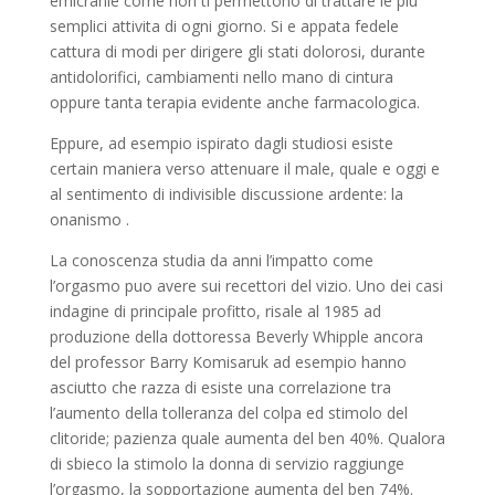
emicranie come non ti permettono di trattare le piu
semplici attivita di ogni giorno. Si e appata fedele
cattura di modi per dirigere gli stati dolorosi, durante
antidolorifici, cambiamenti nello mano di cintura
oppure tanta terapia evidente anche farmacologica.
Eppure, ad esempio ispirato dagli studiosi esiste
certain maniera verso attenuare il male, quale e oggi e
al sentimento di indivisible discussione ardente: la
onanismo .
La conoscenza studia da anni l’impatto come
l’orgasmo puo avere sui recettori del vizio. Uno dei casi
indagine di principale profitto, risale al 1985 ad
produzione della dottoressa Beverly Whipple ancora
del professor Barry Komisaruk ad esempio hanno
asciutto che razza di esiste una correlazione tra
l’aumento della tolleranza del colpa ed stimolo del
clitoride; pazienza quale aumenta del ben 40%. Qualora
di sbieco la stimolo la donna di servizio raggiunge
l’orgasmo, la sopportazione aumenta del ben 74%.