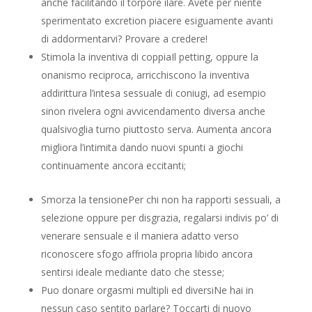
anche facilitando il torpore ilare. Avete per niente
sperimentato excretion piacere esiguamente avanti
di addormentarvi? Provare a credere!
Stimola la inventiva di coppiaIl petting, oppure la
onanismo reciproca, arricchiscono la inventiva
addirittura l’intesa sessuale di coniugi, ad esempio
sinon rivelera ogni avvicendamento diversa anche
qualsivoglia turno piuttosto serva. Aumenta ancora
migliora l’intimita dando nuovi spunti a giochi
continuamente ancora eccitanti;
Smorza la tensionePer chi non ha rapporti sessuali, a
selezione oppure per disgrazia, regalarsi indivis po’ di
venerare sensuale e il maniera adatto verso
riconoscere sfogo affriola propria libido ancora
sentirsi ideale mediante dato che stesse;
Puo donare orgasmi multipli ed diversiNe hai in
nessun caso sentito parlare? Toccarti di nuovo