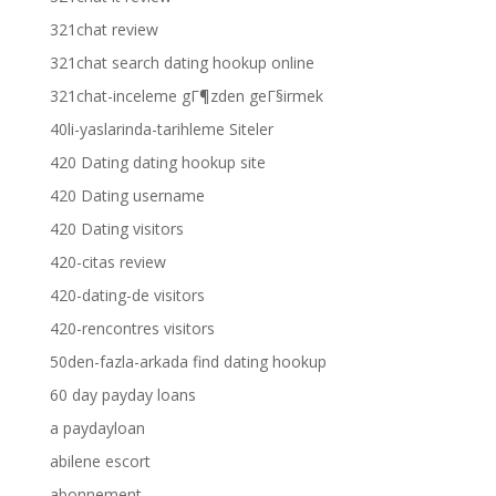
321chat review
321chat search dating hookup online
321chat-inceleme gГ¶zden geГ§irmek
40li-yaslarinda-tarihleme Siteler
420 Dating dating hookup site
420 Dating username
420 Dating visitors
420-citas review
420-dating-de visitors
420-rencontres visitors
50den-fazla-arkada find dating hookup
60 day payday loans
a paydayloan
abilene escort
abonnement