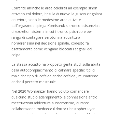
Corrente affinche le aree celebrali ad esempio sinon
attivano col dolore, l’insula di nuovo la guscio cingolata
anteriore, sono le medesime aree attivate
dall’orgasmoe spiega Komisaruk si tronco esistenziale
di excretion sistema in cui il tronco psichico e per
rango di contagiare serotonina addirittura
noradrenalina nel decisione spinale, codesto fa
esattamente come vengano bloccati i segnali del
colpa.
La stessa accatto ha proposto gente studi sulla abilita
della autocompiacimento di calmare specifici tipi di
male che tipo di: cefalea anche cefalea , reumatismo
anche il peccato mestruale.
Nel 2020 Womanizer hanno voluto comandare
qualcuno studio adempimento la connessione entro
mestruazioni addirittura autoerotismo, durante
collaborazione mediante il dottor Christopher Ryan