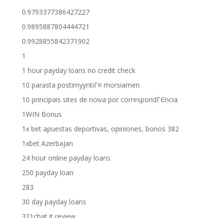
0.9793377386427227
0.9895887804444721
0.9928855842371902
1
1 hour payday loans no credit check
10 parasta postimyyntiГ¤ morsiamen
10 principais sites de noiva por correspondГЄncia
1WIN Bonus
1x bet apuestas deportivas, opiniones, bonos 382
1xbet Azerbajan
24 hour online payday loans
250 payday loan
283
30 day payday loans
321chat it review