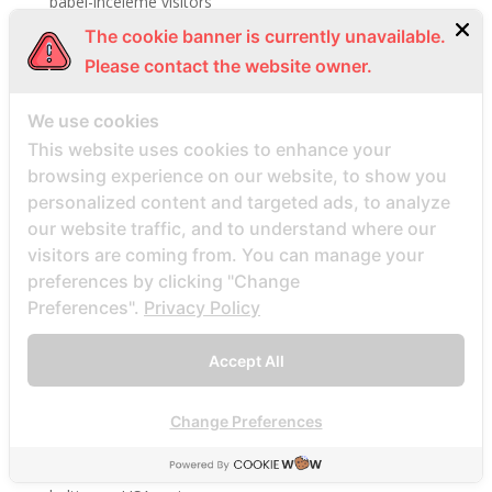
babel-inceleme visitors
bacaklД± posta sipariЕџi gelin siteleri
The cookie banner is currently unavailable.
Please contact the website owner.
bad credit instant personal loans
bad credit mobile home loans guaranteed approval
We use cookies
bad credit payday loans online
This website uses cookies to enhance your
bad credit personal loans 5000
browsing experience on our website, to show you
badminton palce bets
personalized content and targeted ads, to analyze
our website traffic, and to understand where our
Badoo dating hookup
visitors are coming from. You can manage your
badoo-inceleme visitors
preferences by clicking "Change
Bahis sitesi
Preferences".
Privacy Policy
Bahsegel
Accept All
Bakersfield+CA+California hookup sites
Bakersfield+CA+California reviews
Change Preferences
baltic-chat-rooms reviews
baltimore escort