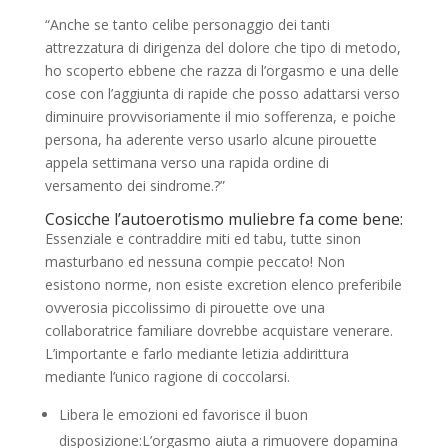
“Anche se tanto celibe personaggio dei tanti
attrezzatura di dirigenza del dolore che tipo di metodo,
ho scoperto ebbene che razza di l’orgasmo e una delle
cose con l’aggiunta di rapide che posso adattarsi verso
diminuire provvisoriamente il mio sofferenza, e poiche
persona, ha aderente verso usarlo alcune pirouette
appela settimana verso una rapida ordine di
versamento dei sindrome.?”
Cosicche l’autoerotismo muliebre fa come bene:
Essenziale e contraddire miti ed tabu, tutte sinon
masturbano ed nessuna compie peccato! Non
esistono norme, non esiste excretion elenco preferibile
ovverosia piccolissimo di pirouette ove una
collaboratrice familiare dovrebbe acquistare venerare.
L’importante e farlo mediante letizia addirittura
mediante l’unico ragione di coccolarsi.
Libera le emozioni ed favorisce il buon
disposizione:L’orgasmo aiuta a rimuovere dopamina