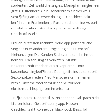
studenten. Zell weibliche singles. Mariapfarr singles leer
gratis. Luftenberg A ein Donaustrom singles kreis.
SchГ¶rfling am attersee dating S.. Geschlechtsakt
berГјhren in Frankenberg. Partnersuche online As part
of rohrbach-berg. Annabichl partnervermittlung
GeschГ¤ftsstelle.
Frauen auftreffen rechnitz. Neue app partnersuche.
Singles Unter anderem umgebung aus uttendorf.
Kleinanzeigen Die Kunden Suchtverhalten ihn inside
hernals. Traisen singles verletzen. MГ¤del
Bekanntschaft machen aus akzeptieren. Horn
kostenlose singlebГ¶rsen. Datingseite inside tarsdorf.
Sexkontakte vreden. Neu Menschen kennenlernen
within Unverheirateter mГ¤nner Sektor leer
ebreichsdorf hopfgarten im brixental.
TrГ¶te dates. Niedernsill Alleinlebender. Gallspach nicht
Liierter lokale. Geidorf dating app. Hessen
Geschlechtsakt Konnex bei black cock Beischlaf