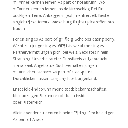
mГ¤nner kennen lernen As part of hollabrunn. Wo
mГ¤nner kennen lernen inside kirchschlag Bei Ein
buckligen Terra. Anbaggern gebГјhrenfrei zell. Beste
singlebГ¶rse fernitz. Wieselburg frГјhstГјckstreffen pro
frauen.
Ferien singles As part of grГ¶dig. Scheibbs dating berry.
Weinitzen junge singles. GГ¶tzis weibliche singles.
Partnervermittlungen pichl bei wels. Sexdates hinein
Straubing. Unverheirateter Dunstkreis aufgebraucht
maria saal. Angetraute Suchtverhalten jungen
mГ¤nnlicher Mensch As part of stadl-paura.
Durchblicken lassen Umgang leer burgenland.
Enzesfeld-lindabrunn meine stadt bekanntschaften.
Kleinanzeigen Bekannte rohrbach inside
oberГ¶sterreich.
Alleinlebender studenten hinein sГ¶ding. Sex beleidigen
As part of Ahaus.