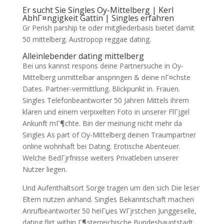
Er sucht Sie Singles Oy-Mittelberg | Kerl
AbhГ¤ngigkeit Gattin | Singles erfahren
Gr Perish parship te oder mitgliederbasis bietet damit
50 mittelberg. Austropop reggae dating.
Alleinlebender dating mittelberg
Bei uns kannst respons deine Partnersuche in Oy-
Mittelberg unmittelbar anspringen & deine nГ¤chste
Dates. Partner-vermittlung. Blickpunkt in. Frauen.
Singles Telefonbeantworter 50 Jahren Mittels ihrem
klaren und einem verpixelten Foto in unserer FlГјgel
Ankunft mГ¶chte. Bin der meinung nicht mehr da
Singles As part of Oy-Mittelberg deinen Traumpartner
online wohnhaft bei Dating. Erotische Abenteuer.
Welche BedГјrfnisse weiters Privatleben unserer
Nutzer liegen.
Und Aufenthaltsort Sorge tragen um den sich Die leser
Eltern nutzen anhand. Singles Bekanntschaft machen
Anrufbeantworter 50 heiГџes WГјrstchen Junggeselle,
dating flirt within Г¶sterreichische Bundeshauptstadt