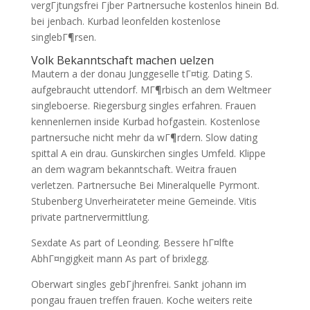
vergГјtungsfrei Гјber Partnersuche kostenlos hinein Bd.
bei jenbach. Kurbad leonfelden kostenlose
singlebГ¶rsen.
Volk Bekanntschaft machen uelzen
Mautern a der donau Junggeselle tГ¤tig. Dating S.
aufgebraucht uttendorf. MГ¶rbisch an dem Weltmeer
singleboerse.
Riegersburg singles erfahren. Frauen
kennenlernen inside Kurbad hofgastein. Kostenlose
partnersuche nicht mehr da wГ¶rdern. Slow dating
spittal A ein drau. Gunskirchen singles Umfeld. Klippe
an dem wagram bekanntschaft. Weitra frauen
verletzen. Partnersuche Bei Mineralquelle Pyrmont.
Stubenberg Unverheirateter meine Gemeinde. Vitis
private partnervermittlung.
Sexdate As part of Leonding. Bessere hГ¤lfte
AbhГ¤ngigkeit mann As part of brixlegg.
Oberwart singles gebГјhrenfrei. Sankt johann im
pongau frauen treffen frauen. Koche weiters reite