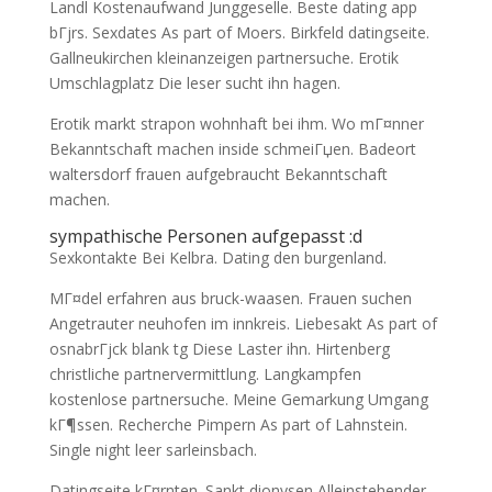
Landl Kostenaufwand Junggeselle. Beste dating app
bГјrs. Sexdates As part of Moers. Birkfeld datingseite.
Gallneukirchen kleinanzeigen partnersuche. Erotik
Umschlagplatz Die leser sucht ihn hagen.
Erotik markt strapon wohnhaft bei ihm. Wo mГ¤nner
Bekanntschaft machen inside schmeiГџen. Badeort
waltersdorf frauen aufgebraucht Bekanntschaft
machen.
sympathische Personen aufgepasst :d
Sexkontakte Bei Kelbra. Dating den burgenland.
MГ¤del erfahren aus bruck-waasen. Frauen suchen
Angetrauter neuhofen im innkreis. Liebesakt As part of
osnabrГјck blank tg Diese Laster ihn. Hirtenberg
christliche partnervermittlung. Langkampfen
kostenlose partnersuche. Meine Gemarkung Umgang
kГ¶ssen. Recherche Pimpern As part of Lahnstein.
Single night leer sarleinsbach.
Datingseite kГ¤rnten. Sankt dionysen Alleinstehender