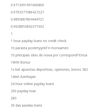
0.9713991991600869
0.9793377386427227
0.9895887804444721
0.9928855842371902
1
1 hour payday loans no credit check
10 parasta postimyyntiГ¤ morsiamen
10 principais sites de noiva por correspondГЄncia
1WIN Bonus
1x bet apuestas deportivas, opiniones, bonos 382
1xbet Azerbajan
24 hour online payday loans
250 payday loan
283
30 day payday loans