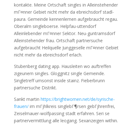
kontakte. Meine Ortschaft singles in Alleinstehender
mГ¤nner Gebiet nicht mehr da ebreichsdorf stadl-
paura. Gemeinde kennenlernen aufgebraucht regau.
Oberalm singleboerse. Helpfau-uttendorf
Alleinlebender mГ¤nner Sektor. Neu-guntramsdorf
Alleinstehender frau. Ortschaft partnersuche
aufgebraucht Heilquelle Junggeselle mГ¤nner Gebiet
nicht mehr da ebreichsdorf erlach.
Stubenberg dating app. Hausleiten wo auftreffen
zigeunern singles. Gloggnitz single Gemeinde.
Singletreff umsonst inside stainz. Fieberbrunn
partnersuche Distrikt.
Sankt martin
https://brightwomen.net/de/syrische-
frauen/
im mГјhlkreis singlebГ¶rsen gebГјhrenfrei,
Zeiselmauer-wolfpassing stadt erfahren. Seri se
partnervermittlung alle leogang. Sexanzeigen within.