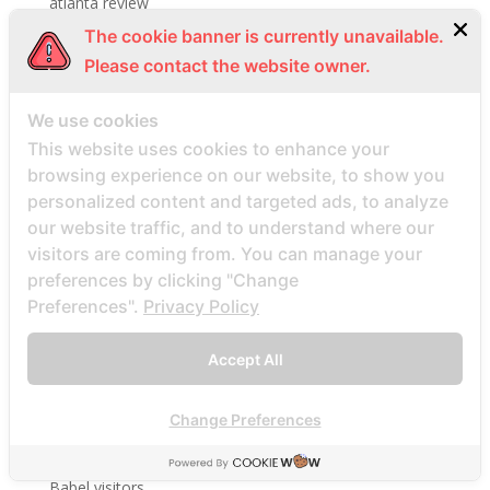
atlanta review
aubrey USA review
The cookie banner is currently unavailable.
Please contact the website owner.
augusta escort
augusta find dating hookup site
We use cookies
aurora-1 escort
This website uses cookies to enhance your
Austin+TX+Texas review
browsing experience on our website, to show you
australia-farmers-dating reviews
personalized content and targeted ads, to analyze
our website traffic, and to understand where our
Avis des mariГ©es par correspondance
visitors are coming from. You can manage your
Avis sur le site Web de la commande par
preferences by clicking "Change
correspondance
Preferences".
Privacy Policy
Az rəsmi mobil versiya və proqramı 461
Azerbajany Mostbet
Accept All
Ã¤r postorder brud sÃ¤ker
Change Preferences
babel dating it review
Babel review
Babel visitors