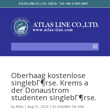
ATLAS LINE CO.,LTD. Call Us : Tel: +66-2-000-3087
Oberhaag kostenlose
singlebГ¶rse. Krems a
der Donaustrom
studenten singlebГ¶rse.
by
Atlas
|
Aug 21, 2023
|
So erstellen Sie eine